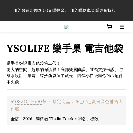
「一生弦命！」單筆購買弦線、配件滿$999（不含運費），即可
加入會員即領2000元購物金。 加入購物車查看更多折扣！
享有弦線、配件終生89折優惠！
「一生弦命！」單筆購買弦線、配件滿$999（不含運費），即可
享有弦線、配件終生89折優惠！
YSOLIFE 樂手巢 電吉他袋
樂手巢好評電吉他袋第二代！
更大的空間、超厚的保護層！底部雙層防護、琴頸支撐保護、防
潑水設計，筆電、綜效前袋裝了就走！四個小口袋讓你Pick配件
不失蹤！
至
08/10 16:00
截止
指定商品，26_07_夏日音色補給大
作戰
全店，2026_滿額贈 Thalia Fender 聯名手機殼