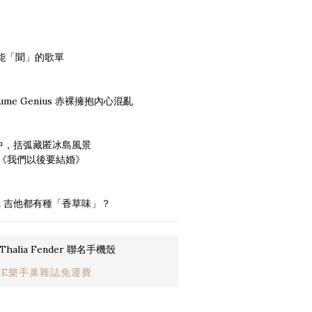
」也能「聞」的歌單
me Genius 赤裸擁抱內心混亂
夢遊中，括弧藏匿冰島風景
《我們以後要結婚》
on 吉他都有種「香草味」？
halia Fender 聯名手機殼
IFE樂手巢雜誌免運費