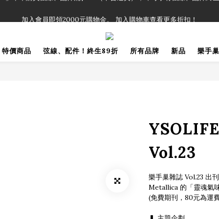
！」單筆購買弦線、配件滿$999（不含運費），即可享有弦線、配件終生
加入會員即領2000元購物金。 加入購物車查看更多折扣！
！」單筆購買弦線、配件滿$999（不含運費），即可享有弦線、配件終生
特價商品
弦線、配件！終生89折
所有品牌
新品
樂手
YSOLI
Vol.23
樂手巢雜誌 Vol.23 出刊》S
Metallica 的「靈
(免費期刊，80元為運
▍ 主題企劃