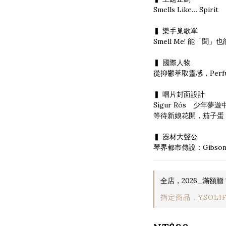
Smells Like… Spirit
▍ 樂手巢歌單
Smell Me! 能「聞
▍ 國際人物
從抑鬱萃取靈感，Perfu
▍ 唱片封面設計
Sigur Rós　少年
等待新娘花開，茄子蛋
▍ 器材大聲公
琴界都市傳說：Gibs
全店，2026_滿額贈 T
指定商品，YSOL