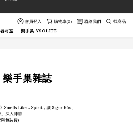
89折優惠！
89折優惠！
會員登入
購物車(0)
聯絡我們
找商品
巢器材室
樂手巢 YSOLIFE
立即購買
FE 樂手巢雜誌
mells Like… Spirit，讓 Sigur Rós、
魂氣味」深入肺腑
費與包裝費)