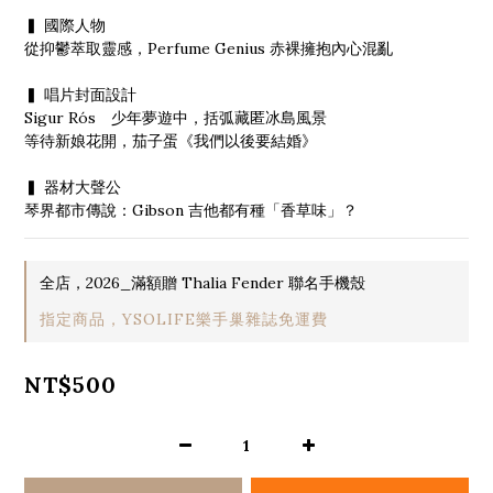
▍ 國際人物
從抑鬱萃取靈感，Perfume Genius 赤裸擁抱內心混亂
▍ 唱片封面設計
Sigur Rós　少年夢遊中，括弧藏匿冰島風景
等待新娘花開，茄子蛋《我們以後要結婚》
▍ 器材大聲公
琴界都市傳說：Gibson 吉他都有種「香草味」？
全店，2026_滿額贈 Thalia Fender 聯名手機殼
指定商品，YSOLIFE樂手巢雜誌免運費
NT$500