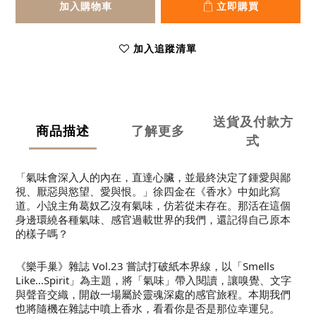
加入購物車
立即購買
加入追蹤清單
送貨及付款方
商品描述
了解更多
式
「氣味會深入人的內在，直達心臟，並最終決定了鍾愛與鄙
視、厭惡與慾望、愛與恨。」徐四金在《香水》中如此寫
道。小說主角葛奴乙沒有氣味，仿若從未存在。那活在這個
身邊環繞各種氣味、感官過載世界的我們，還記得自己原本
的樣子嗎？
《樂手巢》雜誌 Vol.23 嘗試打破紙本界線，以「Smells
Like…Spirit」為主題，將「氣味」帶入閱讀，讓嗅覺、文字
與聲音交織，開啟一場屬於靈魂深處的感官旅程。本期我們
也將隨機在雜誌中噴上香水，看看你是否是那位幸運兒。