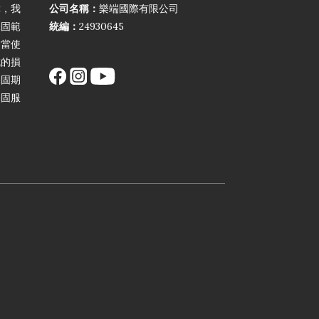
障，我
公司名稱：
樂端國際有限公司
保固範
統編：
24930645
不當使
成的損
保固期
保固服