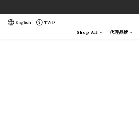
「一生弦命
「一生弦命
English
TWD
Shop All
代理品牌