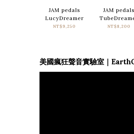
JAM pedals
JAM pedal
LucyDreamer
TubeDream
NT$9,250
NT$8,200
美國瘋狂聲音實驗室｜EarthQua