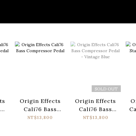
SOLD OUT
ts
Origin Effects
Origin Effects
O
T
Cali76 Bass
Cali76 Bass
Ca
r
Compressor
Compressor
NT$13,800
NT$13,800
ck
Pedal
Pedal - Vintage
Blue