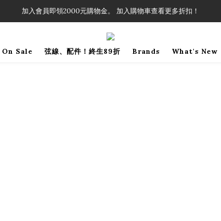
！」單筆購買弦線、配件滿$999（不含運費），即可享有弦線、配件終生
加入會員即領2000元購物金。 加入購物車查看更多折扣！
！」單筆購買弦線、配件滿$999（不含運費），即可享有弦線、配件終生
On Sale
弦線、配件！終生89折
Brands
What's New