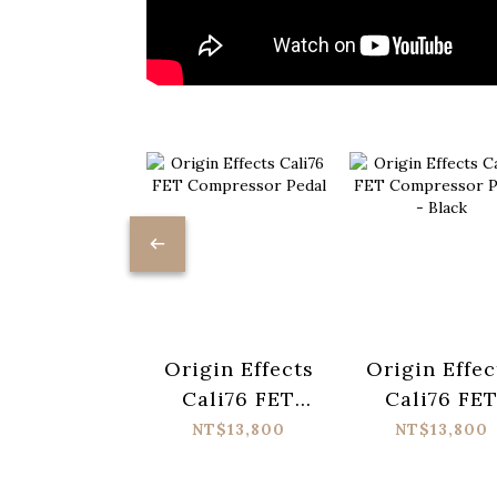
Origin Effects
Origin Effec
Cali76 FET
Cali76 FE
Compressor
Compresso
NT$13,800
NT$13,800
Pedal
Pedal - Bla