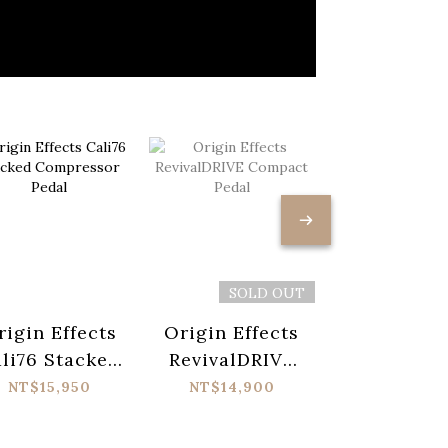
SOLD OUT
rigin Effects
Origin Effects
Origin Eff
li76 Stacked
RevivalDRIVE
RD Comp
Compressor
Compact Pedal
Hot Rod P
NT$15,950
NT$14,900
NT$14,90
Pedal