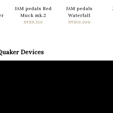
s
JAM pedals Red
JAM pedals
er
Muck mk.2
Waterfall
NT$9,250
NT$10,000
ker Devices