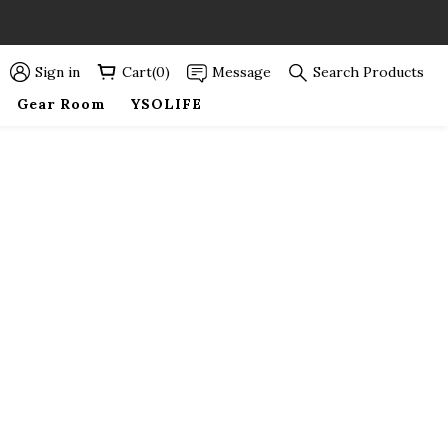
89折優惠！
89折優惠！
Sign in
Cart(0)
Message
Search Products
Gear Room
YSOLIFE