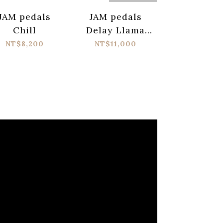
JAM pedals
JAM pedals
JAM peda
Chill
Delay Llama
Dyna-ss
mk.3
NT$8,200
NT$11,000
NT$8,20