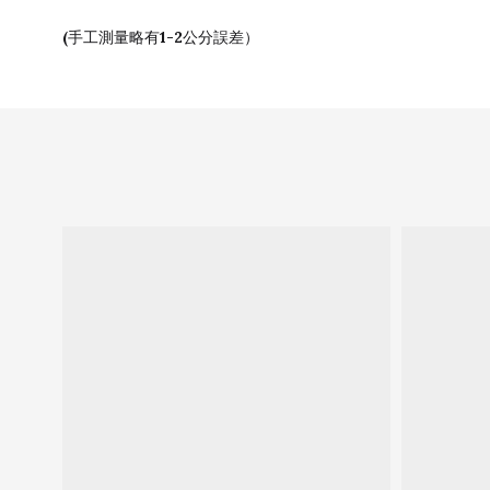
(
1-2
手工測量略有
公分誤差）