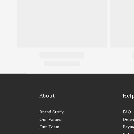
About
Hel
Brand Story
FAQ
Our Values
Deliv
Our Team
Paym