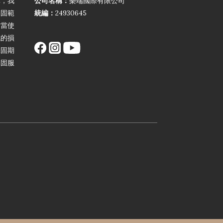
障，我
公司名稱：
樂端國際有限公司
保固範
統編：
24930645
不當使
成的損
保固期
保固服