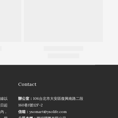
Contact
弦線以
辦公室：
106台北市大安區復興南路二段
買日起
160巷1號12F-2
期內，
信箱：
ysomart@ysolife.com