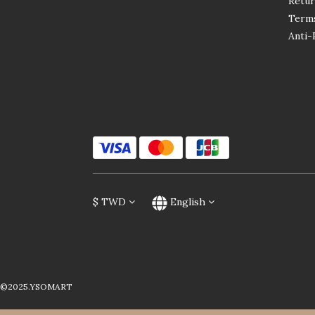
Retur
Terms
Anti-
$
TWD
English
©2025.YSOMART