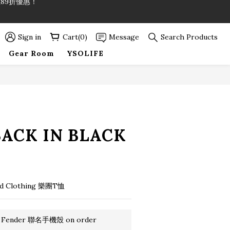
89折優惠！
Sign in
Cart(0)
Message
Search Products
89折優惠！
Gear Room
YSOLIFE
BUY NOW
ACK IN BLACK
 Clothing 樂團T恤
 Fender 聯名手機殼 on order