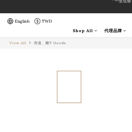
「一生弦命
English
TWD
「一生弦命
Shop All
代理品牌
View All
周邊、團T Goods