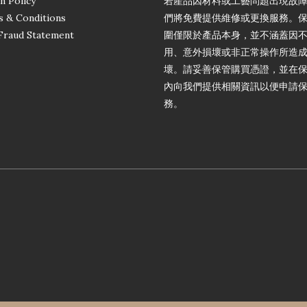
n Policy
若產品因材料或工藝問題出現故
 & Conditions
們將免費提供維修或更換服務。
Fraud Statement
圍僅限於產品本身，並不涵蓋因
用、意外損壞或非正常操作所造
壞。請妥善保管購買憑證，並在
內向我們提供相關資訊以便申請
務。