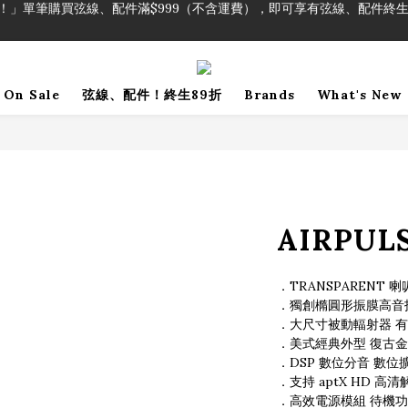
！」單筆購買弦線、配件滿$999（不含運費），即可享有弦線、配件終生
加入會員即領2000元購物金。 加入購物車查看更多折扣！
！」單筆購買弦線、配件滿$999（不含運費），即可享有弦線、配件終生
On Sale
弦線、配件！終生89折
Brands
What's New
AIRPULS
．TRANSPARENT
．獨創橢圓形振膜高音
．大尺寸被動輻射器 有
．美式經典外型 復古金
．DSP 數位分音 數
．支持 aptX HD 
．高效電源模組 待機功耗