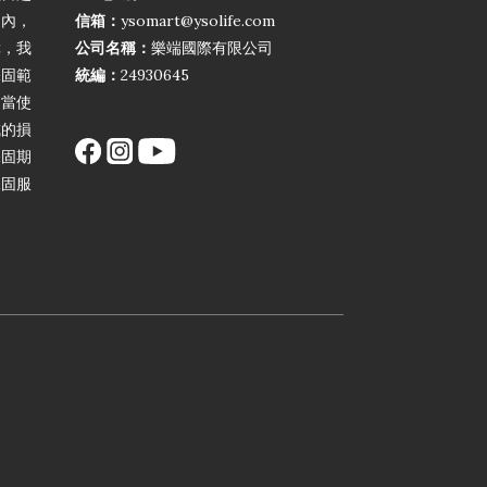
期內，
信箱：
ysomart@ysolife.com
障，我
公司名稱：
樂端國際有限公司
保固範
統編：
24930645
不當使
成的損
保固期
保固服