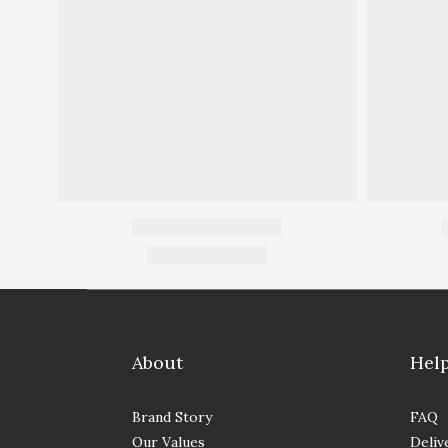
About
Hel
Brand Story
FAQ
Our Values
Deliv