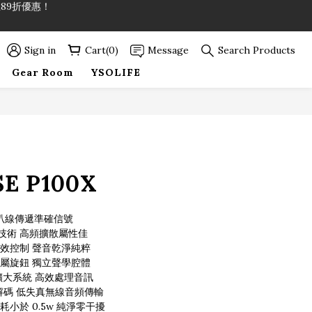
89折優惠！
Sign in
Cart(0)
Message
Search Products
89折優惠！
Gear Room
YSOLIFE
E P100X
 喇叭線傳遞準確信號
技術 高頻擴散屬性佳
效控制 聲音乾淨純粹
屬旋鈕 獨立聲學腔體
位擴大系統 高效處理音訊
高清解碼 低失真無線音頻傳輸
小於 0.5w 純淨零干擾