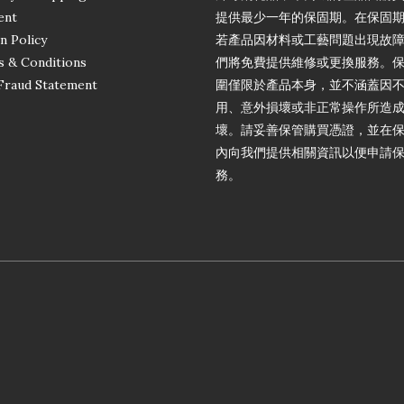
ent
提供最少一年的保固期。在保固
n Policy
若產品因材料或工藝問題出現故
 & Conditions
們將免費提供維修或更換服務。
Fraud Statement
圍僅限於產品本身，並不涵蓋因
用、意外損壞或非正常操作所造
壞。請妥善保管購買憑證，並在
內向我們提供相關資訊以便申請
務。