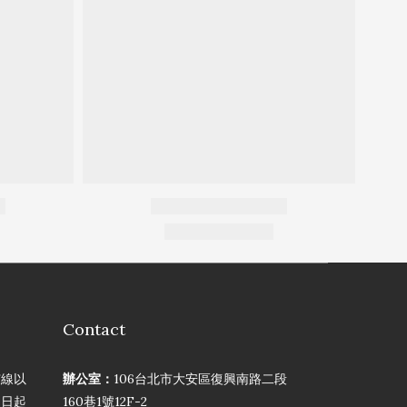
Contact
弦線以
辦公室：
106台北市大安區復興南路二段
買日起
160巷1號12F-2