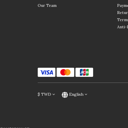
Our Team
Paym
Retur
Terms
Anti-
$
TWD
English