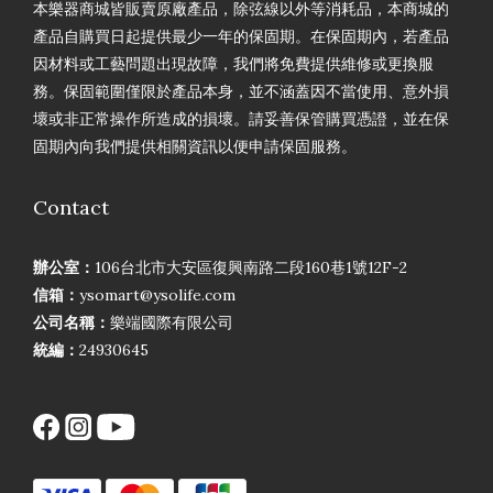
本樂器商城皆販賣原廠產品，除弦線以外等消耗品，本商城的
產品自購買日起提供最少一年的保固期。在保固期內，若產品
因材料或工藝問題出現故障，我們將免費提供維修或更換服
務。保固範圍僅限於產品本身，並不涵蓋因不當使用、意外損
壞或非正常操作所造成的損壞。請妥善保管購買憑證，並在保
固期內向我們提供相關資訊以便申請保固服務。
Contact
辦公室：
106台北市大安區復興南路二段160巷1號12F-2
信箱：
ysomart@ysolife.com
公司名稱：
樂端國際有限公司
統編：
24930645