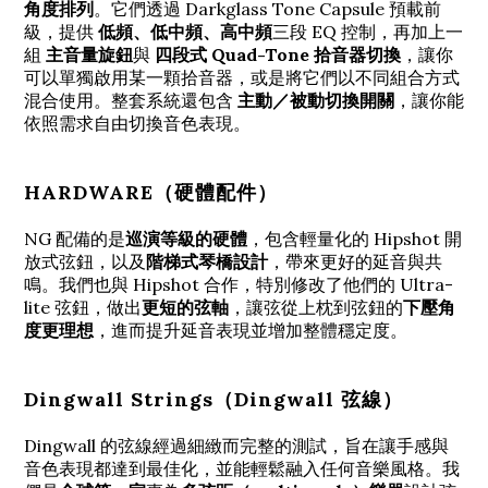
角度排列
。它們透過 Darkglass Tone Capsule 預載前
級，提供
低頻、低中頻、高中頻
三段 EQ 控制，再加上一
組
主音量旋鈕
與
四段式 Quad-Tone 拾音器切換
，讓你
可以單獨啟用某一顆拾音器，或是將它們以不同組合方式
混合使用。整套系統還包含
主動／被動切換開關
，讓你能
依照需求自由切換音色表現。
HARDWARE（硬體配件）
NG 配備的是
巡演等級的硬體
，包含輕量化的 Hipshot 開
放式弦鈕，以及
階梯式琴橋設計
，帶來更好的延音與共
鳴。我們也與 Hipshot 合作，特別修改了他們的 Ultra-
lite 弦鈕，做出
更短的弦軸
，讓弦從上枕到弦鈕的
下壓角
度更理想
，進而提升延音表現並增加整體穩定度。
Dingwall Strings（Dingwall 弦線）
Dingwall 的弦線經過細緻而完整的測試，旨在讓手感與
音色表現都達到最佳化，並能輕鬆融入任何音樂風格。我