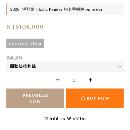
2026_滿額贈 Thalia Fender 聯名手機殼 on order
NT$106,000
Preorder Item
弦數,塗裝
PREORDER
BUY NOW
NOW
Add to Wishlist