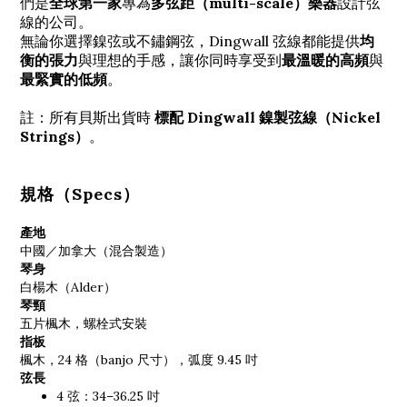
們是
全球第一家
專為
多弦距（multi-scale）樂器
設計弦
線的公司。
無論你選擇鎳弦或不鏽鋼弦，Dingwall 弦線都能提供
均
衡的張力
與理想的手感，讓你同時享受到
最溫暖的高頻
與
最緊實的低頻
。
註：所有貝斯出貨時
標配 Dingwall 鎳製弦線（Nickel
Strings）
。
規格（Specs）
產地
中國／加拿大（混合製造）
琴身
白楊木（Alder）
琴頸
五片楓木，螺栓式安裝
指板
楓木，24 格（banjo 尺寸），弧度 9.45 吋
弦長
4 弦：34–36.25 吋