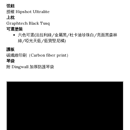
弦鈕
授權 Hipshot Ultralite
上枕
Graphtech Black Tusq
可選塗裝
六色可選(法拉利綠/金屬黑/杜卡迪珍珠白/亮面黑森林
綠/啞光天藍/藍寶堅尼橘)
護板
碳纖維印刷（Carbon fiber print）
琴袋
附 Dingwall 加厚防護琴袋