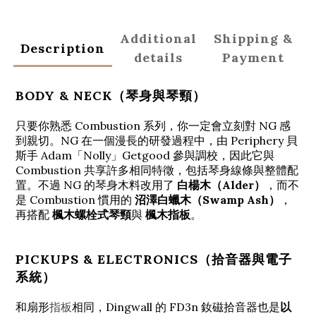
Additional
Shipping &
Description
details
Payment
BODY & NECK（琴身與琴頸）
只要你熟悉 Combustion 系列，你一定會立刻對 NG 感
到親切。NG 在一個漫長的研發過程中，由 Periphery 貝
斯手 Adam「Nolly」Getgood 參與調校，因此它與
Combustion 共享許多相同特徵，包括琴身線條與整體配
置。不過 NG 的琴身木料改用了
白楊木（Alder）
，而不
是 Combustion 慣用的
沼澤白蠟木（Swamp Ash）
，
再搭配
楓木螺栓式琴頸
與
楓木指板
。
PICKUPS & ELECTRONICS（拾音器與電子
系統）
和扇形
相同，Dingwall 的 FD3n 釹磁拾音器也是
以
指板