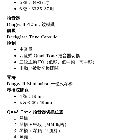
5 弦：34–37 吋
6 弦：33.25–37 吋
拾音器
Dingwall FD3n，釹磁鐵
前級
Darkglass Tone Capsule
控制
主音量
四段式 Quad-Tone 拾音器切換
三段主動 EQ（低頻、低中頻、高中頻）
主動／被動切換開關
琴橋
Dingwall ‘Minimalist’ 一體式琴橋
琴橋弦間距
4 弦：19mm
5 & 6 弦：18mm
Quad-Tone 拾音器切換位置
琴橋
琴橋 + 中段（MM 風格）
琴橋 + 琴頸（J 風格）
琴頸