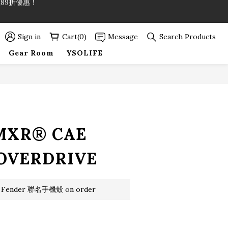
89折優惠！
Sign in
Cart(0)
Message
Search Products
89折優惠！
Gear Room
YSOLIFE
BUY NOW
 MXR® CAE
OVERDRIVE
 Fender 聯名手機殼 on order