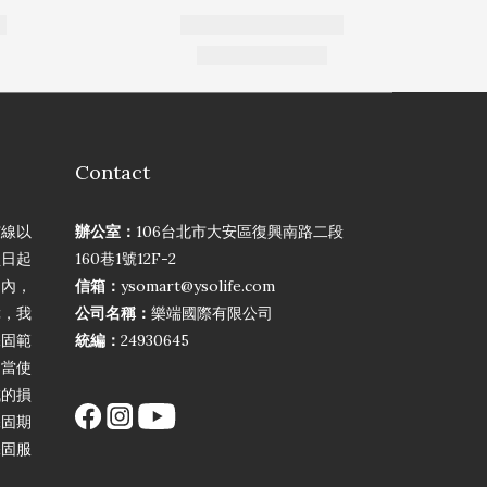
Contact
弦線以
辦公室：
106台北市大安區復興南路二段
買日起
160巷1號12F-2
期內，
信箱：
ysomart@ysolife.com
障，我
公司名稱：
樂端國際有限公司
保固範
統編：
24930645
不當使
成的損
保固期
保固服