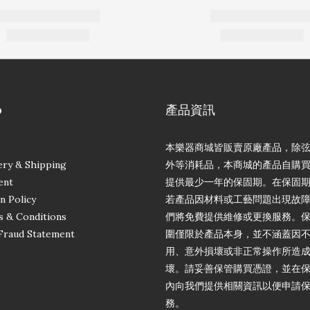
p
產品資訊
本樂器商城皆販賣原廠產品，除
ery & Shipping
外等消耗品，本商城的產品自購
ent
提供最少一年的保固期。在保固
n Policy
若產品因材料或工藝問題出現故
 & Conditions
們將免費提供維修或更換服務。
Fraud Statement
圍僅限於產品本身，並不涵蓋因
用、意外損壞或非正常操作所造
壞。請妥善保管購買憑證，並在
內向我們提供相關資訊以便申請
務。