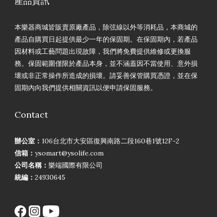
產品資訊
本樂器商城皆販賣原廠產品，除弦線以外等消耗品，本商城的
產品自購買日起提供最少一年的保固期。在保固期內，若產品
因材料或工藝問題出現故障，我們將免費提供維修或更換服
務。保固範圍僅限於產品本身，並不涵蓋因不當使用、意外損
壞或非正常操作所造成的損壞。請妥善保管購買憑證，並在保
固期內向我們提供相關資訊以便申請保固服務。
Contact
辦公室：
106台北市大安區復興南路二段160巷1號12F-2
信箱：
ysomart@ysolife.com
公司名稱：
樂端國際有限公司
統編：
24930645