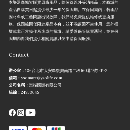
本樂器商城皆販賣原廠產品，除弦線以外等消耗品，本商城的
產品自購買日起提供最少一年的保固期。在保固期內，若產品
因材料或工藝問題出現故障，我們將免費提供維修或更換服
務。保固範圍僅限於產品本身，並不涵蓋因不當使用、意外損
壞或非正常操作所造成的損壞。請妥善保管購買憑證，並在保
固期內向我們提供相關資訊以便申請保固服務。
Contact
辦公室：
106台北市大安區復興南路二段160巷1號12F-2
信箱：
ysomart@ysolife.com
公司名稱：
樂端國際有限公司
統編：
24930645