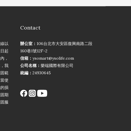
Contact
弦線以
辦公室：
106台北市大安區復興南路二段
買日起
160巷1號12F-2
期內，
信箱：
ysomart@ysolife.com
障，我
公司名稱：
樂端國際有限公司
保固範
統編：
24930645
不當使
成的損
保固期
保固服