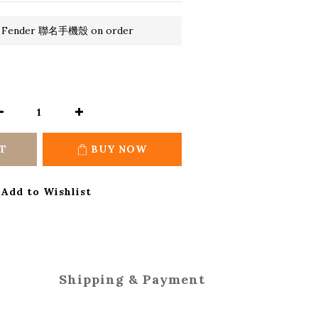
 Fender 聯名手機殼 on order
T
BUY NOW
Add to Wishlist
Shipping & Payment