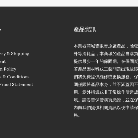
p
產品資訊
本樂器商城皆販賣原廠產品，除
ery & Shipping
外等消耗品，本商城的產品自購
ent
提供最少一年的保固期。在保固
n Policy
若產品因材料或工藝問題出現故
 & Conditions
們將免費提供維修或更換服務。
Fraud Statement
圍僅限於產品本身，並不涵蓋因
用、意外損壞或非正常操作所造
壞。請妥善保管購買憑證，並在
內向我們提供相關資訊以便申請
務。