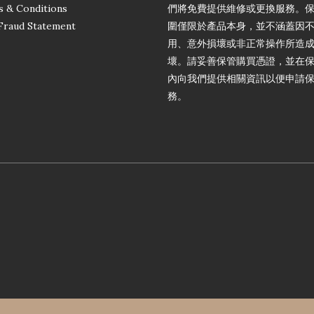
 & Conditions
們將免費提供維修或更換服務。
Fraud Statement
圍僅限於產品本身，並不涵蓋因
用、意外損壞或非正常操作所造
壞。請妥善保管購買憑證，並在
內向我們提供相關資訊以便申請
務。