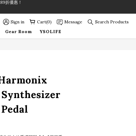
89折優惠！
Sign in
Cart(0)
Message
Search Products
89折優惠！
Gear Room
YSOLIFE
BUY NOW
-Harmonix
Synthesizer
 Pedal