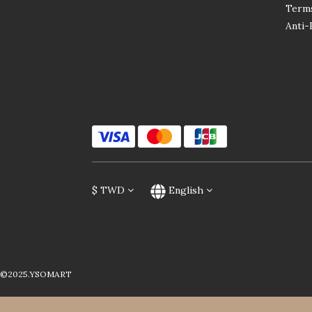
Terms
Anti-
$
TWD
English
©2025.YSOMART