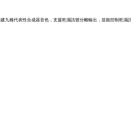
內建九種代表性合成器音色，支援乾濕訊號分離輸出，並能控制乾濕訊號比