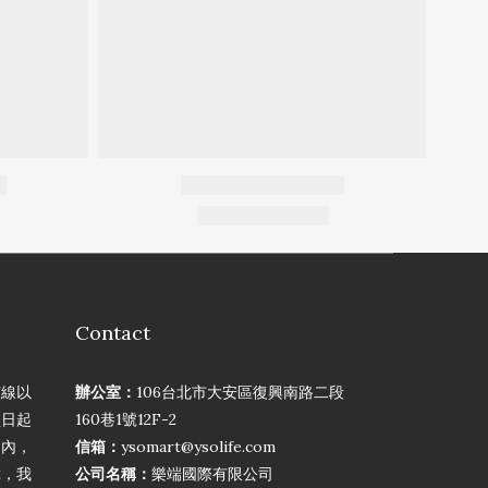
Contact
弦線以
辦公室：
106台北市大安區復興南路二段
買日起
160巷1號12F-2
期內，
信箱：
ysomart@ysolife.com
障，我
公司名稱：
樂端國際有限公司