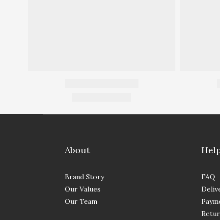
About
Hel
Brand Story
FAQ
Our Values
Deliv
Our Team
Paym
Retur