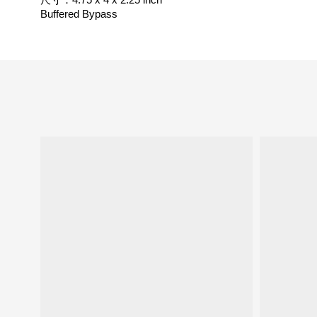
尺寸：4.75 x 4 x 2.25 inch
Buffered Bypass