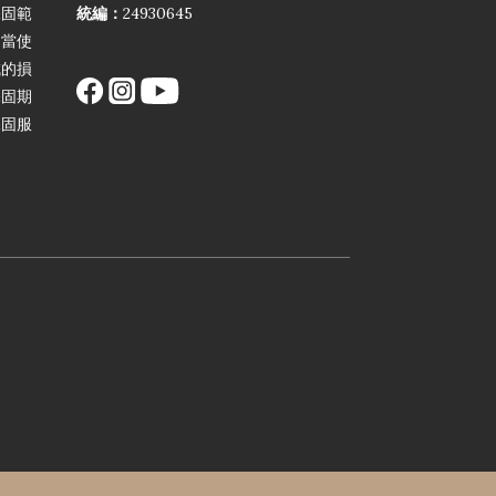
保固範
統編：
24930645
不當使
成的損
保固期
保固服