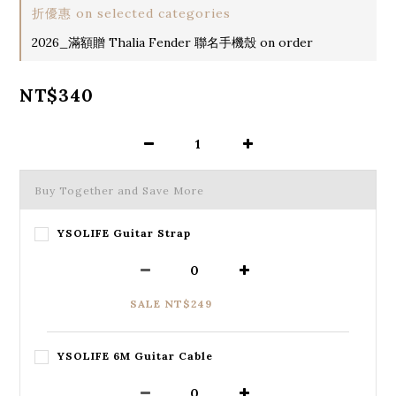
折優惠 on selected categories
2026_滿額贈 Thalia Fender 聯名手機殼 on order
NT$340
Buy Together and Save More
YSOLIFE Guitar Strap
SALE NT$249
YSOLIFE 6M Guitar Cable