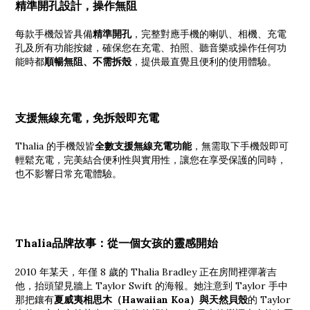
精準開孔設計，操作無阻
每款手機殼皆具備
精準開孔
，完整對應手機的喇叭、相機、充電
孔及所有功能按鍵，確保您在充電、拍照、聽音樂或操作任何功
能時都
順暢無阻、不需拆殼
，提供最直覺且便利的使用體驗。
支援無線充電，免拆殼即充電
Thalia 的手機殼皆
全數支援無線充電功能
，無需取下手機殼即可
輕鬆充電，完美結合便利性與實用性，讓您在享受保護的同時，
也不影響日常充電體驗。
Thalia品牌故事：從一個女孩的靈感開始
2010 年某天，年僅 8 歲的 Thalia Bradley 正在房間裡彈著吉
他，抬頭望見牆上 Taylor Swift 的海報。她注意到 Taylor 手中
那把鑲有
夏威夷相思木（Hawaiian Koa）與天然貝殼
的 Taylor