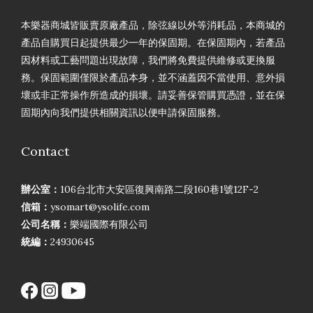
本樂器商城皆販賣原廠產品，除弦線以外等消耗品，本商城的
產品自購買日起提供最少一年的保固期。在保固期內，若產品
因材料或工藝問題出現故障，我們將免費提供維修或更換服
務。保固範圍僅限於產品本身，並不涵蓋因不當使用、意外損
壞或非正常操作所造成的損壞。請妥善保管購買憑證，並在保
固期內向我們提供相關資訊以便申請保固服務。
Contact
辦公室：
106台北市大安區復興南路二段160巷1號12F-2
信箱：
ysomart@ysolife.com
公司名稱：
樂端國際有限公司
統編：
24930645