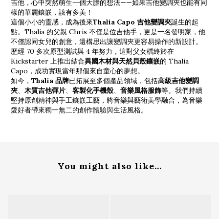
吉他，心中突然萌生一個大膽的想法——如果吉他變調夾也能有同
樣的華麗鑲嵌，該有多美！
這個小小的靈感，成為後來
Thalia Capo 吉他變調夾
誕生的起
點。Thalia 的父親 Chris 不僅是位吉他手，更是一名發明家，他
不僅認同女兒的創意，還構思出讓變調夾更容易操作的新設計。
歷經 70 多次原型測試與 4 年努力，這對父女檔終於在
Kickstarter 上推出結合
異國木材與天然貝殼鑲嵌
的 Thalia
Capo，成功實現當年那個來自童心的夢想。
如今，
Thalia 品牌
已拓展至多個產品領域，包括
高級吉他變調
夾
、
木質吉他彈片
、
客製化手機殼
、
音樂風格服飾
等。我們持續
堅持原創精神與手工鑲嵌工藝，將音樂與藝術美學融合，為音樂
愛好者帶來獨一無二的創作體驗與生活風格。
You might also like...