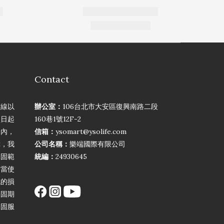
Contact
弦線以
辦公室：
106台北市大安區復興南路二段
買日起
160巷1號12F-2
期內，
信箱：
ysomart@ysolife.com
障，我
公司名稱：
樂端國際有限公司
保固範
統編：
24930645
不當使
成的損
保固期
保固服