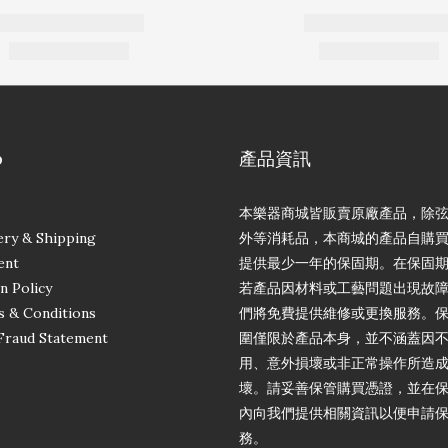
p
產品資訊
本樂器商城皆販賣原廠產品，除
ery & Shipping
外等消耗品，本商城的產品自購
ent
提供最少一年的保固期。在保固
n Policy
若產品因材料或工藝問題出現故
 & Conditions
們將免費提供維修或更換服務。
Fraud Statement
圍僅限於產品本身，並不涵蓋因
用、意外損壞或非正常操作所造
壞。請妥善保管購買憑證，並在
內向我們提供相關資訊以便申請
務。