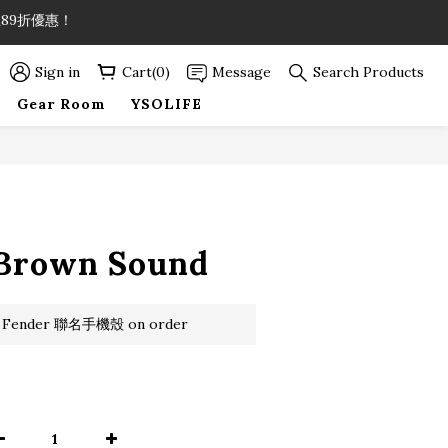
89折優惠！
89折優惠！
Sign in
Cart(0)
Message
Search Products
89折優惠！
Gear Room
YSOLIFE
BUY NOW
Brown Sound
 Fender 聯名手機殼 on order