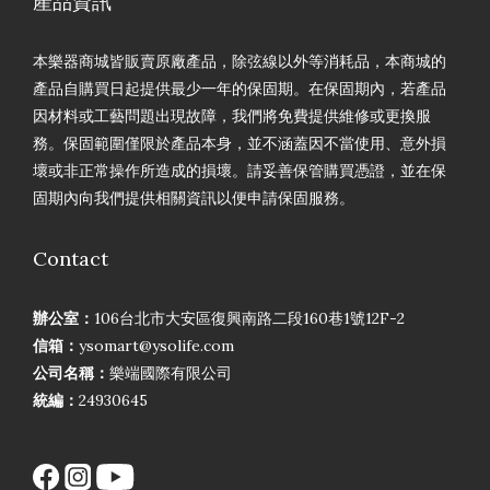
產品資訊
本樂器商城皆販賣原廠產品，除弦線以外等消耗品，本商城的
產品自購買日起提供最少一年的保固期。在保固期內，若產品
因材料或工藝問題出現故障，我們將免費提供維修或更換服
務。保固範圍僅限於產品本身，並不涵蓋因不當使用、意外損
壞或非正常操作所造成的損壞。請妥善保管購買憑證，並在保
固期內向我們提供相關資訊以便申請保固服務。
Contact
辦公室：
106台北市大安區復興南路二段160巷1號12F-2
信箱：
ysomart@ysolife.com
公司名稱：
樂端國際有限公司
統編：
24930645