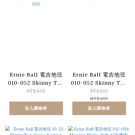
Ernie Ball 電吉他弦
Ernie Ball 電吉他弦
010-052 Skinny Top
010-052 Skinny Top
Heavy Bottom
Heavy Bottom
NT$460
NT$405
Slinky Coated
Slinky Cobalt 2715
NT$480
Titanium RPS 3115
加入購物車
加入購物車