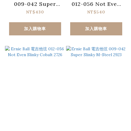
009-042 Super
012-056 Not Even
Slinky Coated
Skinny Paradigm
NT$430
NT$540
Titanium RPS 3123
2026
加入購物車
加入購物車