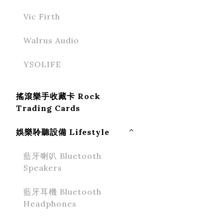
Vic Firth
Walrus Audio
YSOLIFE
搖滾樂手收藏卡 Rock
Trading Cards
娛樂聆聽設備 Lifestyle
藍牙喇叭 Bluetooth
Speakers
藍牙耳機 Bluetooth
Headphones