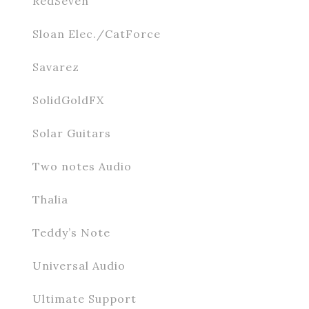
RedSeven
Sloan Elec./CatForce
Savarez
SolidGoldFX
Solar Guitars
Two notes Audio
Thalia
Teddy’s Note
Universal Audio
Ultimate Support