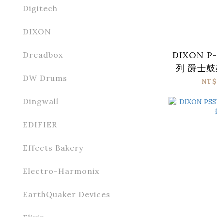
Digitech
DIXON
DIXON P
Dreadbox
列 爵士鼓架
DW Drums
NT$
Dingwall
EDIFIER
Effects Bakery
Electro-Harmonix
EarthQuaker Devices