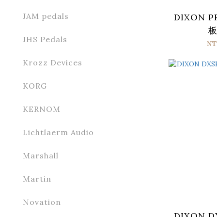
JAM pedals
DIXON P
JHS Pedals
NT
Krozz Devices
KORG
KERNOM
Lichtlaerm Audio
Marshall
Martin
Novation
DIXON D