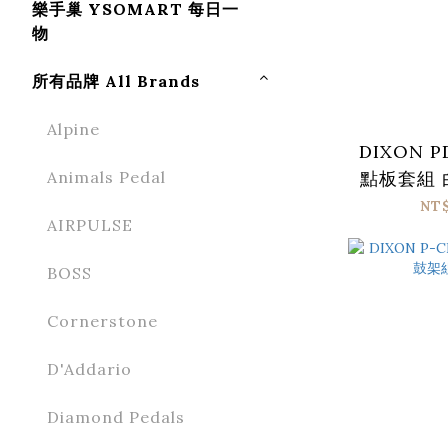
樂手巢 YSOMART 每日一
物
所有品牌 All Brands
Alpine
DIXON P
Animals Pedal
點板套組
點板
NT
AIRPULSE
BOSS
Cornerstone
D'Addario
Diamond Pedals