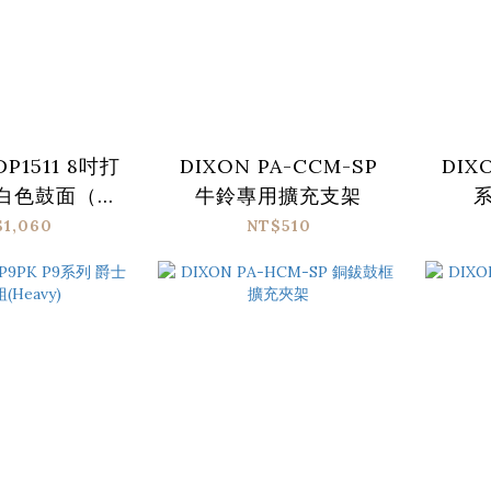
DP1511 8吋打
DIXON PA-CCM-SP
DIXO
 白色鼓面（打
牛鈴專用擴充支架
＋架組)
$1,060
NT$510