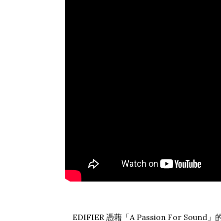
EDIFIER 憑藉「A Passion Fo