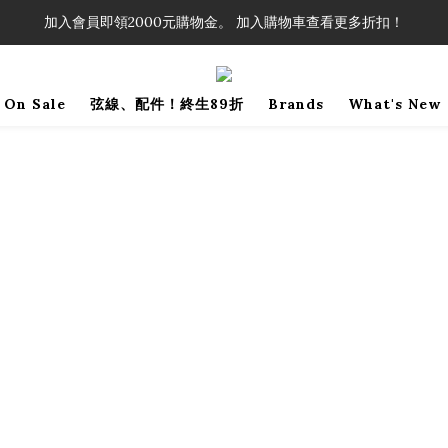
！」單筆購買弦線、配件滿$999（不含運費），即可享有弦線、配件終生
加入會員即領2000元購物金。 加入購物車查看更多折扣！
！」單筆購買弦線、配件滿$999（不含運費），即可享有弦線、配件終生
On Sale
弦線、配件！終生89折
Brands
What's New