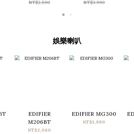
NT$2,590
NT$3,990
娛樂喇叭
BT
EDIFIER
EDIFIER MG300
ED
M206BT
NT$1,990
NT$2,060