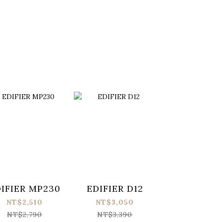
IFIER MP230
EDIFIER D12
EDIFIE
R1855D
NT$2,510
NT$3,050
NT$2,790
NT$3,390
NT$5,30