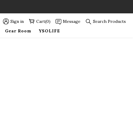
89折優惠！
89折優惠！
Sign in
Cart(0)
Message
Search Products
Gear Room
YSOLIFE