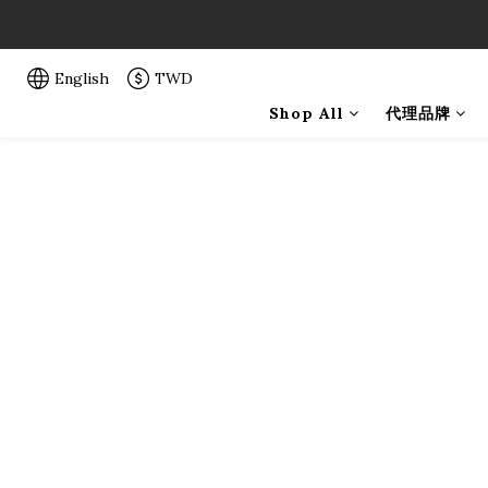
「一生弦命
「一生弦命
English
TWD
Shop All
代理品牌