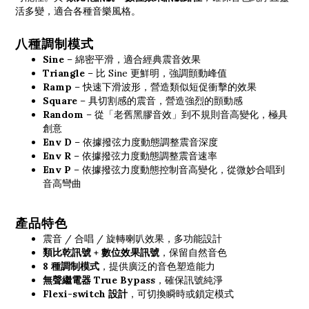
活多變，適合各種音樂風格。
八種調制模式
Sine
– 綿密平滑，適合經典震音效果
Triangle
– 比 Sine 更鮮明，強調顫動峰值
Ramp
– 快速下滑波形，營造類似短促衝擊的效果
Square
– 具切割感的震音，營造強烈的顫動感
Random
– 從「老舊黑膠音效」到不規則音高變化，極具
創意
Env D
– 依據撥弦力度動態調整震音深度
Env R
– 依據撥弦力度動態調整震音速率
Env P
– 依據撥弦力度動態控制音高變化，從微妙合唱到
音高彎曲
產品特色
震音 / 合唱 / 旋轉喇叭效果，多功能設計
類比乾訊號 + 數位效果訊號
，保留自然音色
8 種調制模式
，提供廣泛的音色塑造能力
無聲繼電器 True Bypass
，確保訊號純淨
Flexi-switch 設計
，可切換瞬時或鎖定模式