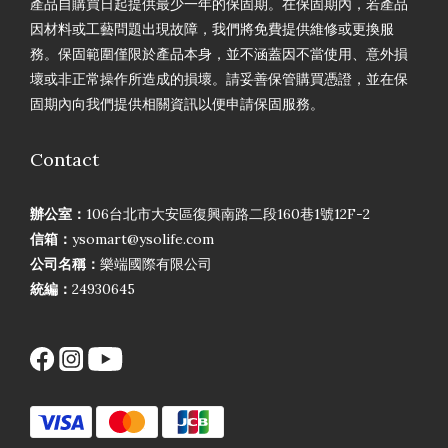
產品自購買日起提供最少一年的保固期。在保固期內，若產品
因材料或工藝問題出現故障，我們將免費提供維修或更換服
務。保固範圍僅限於產品本身，並不涵蓋因不當使用、意外損
壞或非正常操作所造成的損壞。請妥善保管購買憑證，並在保
固期內向我們提供相關資訊以便申請保固服務。
Contact
辦公室：
106台北市大安區復興南路二段160巷1號12F-2
信箱：
ysomart@ysolife.com
公司名稱：
樂端國際有限公司
統編：
24930645