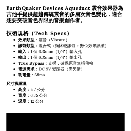
EarthQuaker Devices Aqueduct 震音效果器為
吉他手提供超越傳統震音的多層次音色變化，適合
想要突破音色界限的音樂創作者。
技術規格（Tech Specs）
效果類型
：震音（Vibrato）
訊號類型
：混合式（類比乾訊號 + 數位效果訊號）
輸入
：1 個 6.35mm（1/4"）輸入孔
輸出
：1 個 6.35mm（1/4"）輸出孔
True Bypass
：支援，確保原音無損傳輸
電源需求
：DC 9V 變壓器（需另購）
耗電量
：68mA
尺寸與重量
高度
：5.7 公分
寬度
：6.35 公分
深度
：12 公分