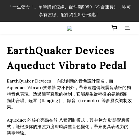
「一生弦命！」單筆購買弦線、配件滿$999（不含運費），即可
「一生弦命！」單筆購買弦線、配件滿$999（不含運費），即可
享有弦線、配件終生89折優惠！
享有弦線、配件終生89折優惠！
加入會員即領2000元購物金。 加入購物車查看更多折扣！
EarthQuaker Devices
「一生弦命！」單筆購買弦線、配件滿$999（不含運費），即可
享有弦線、配件終生89折優惠！
Aqueduct Vibrato Pedal
EarthQuaker Devices 一向以創新的音色設計聞名，而 
Aqueduct Vibrato效果器 亦不例外，帶來遠超傳統震音踏板的獨
特音色表現。透過簡單直覺的控制，它能產生從輕微的晃動感到
類比合唱、鐘琴（flanging）、顫音（tremolo）等多層次調制效
果。
Aqueduct 的核心亮點在於 八種調制模式，其中包含 動態響應模
式，能根據你的撥弦力度即時調整音色變化，帶來更具表現力的
演奏體驗。