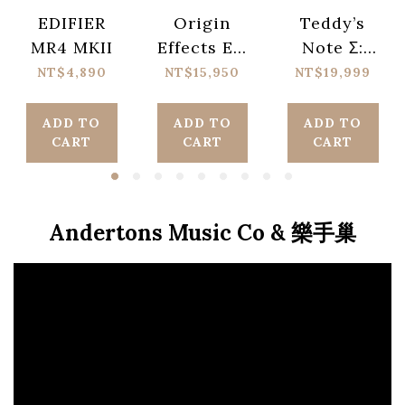
EDIFIER
Origin
Teddy’s
MR4 MKII
Effects EQ
Note Σ:
Deluxe
SERIES
NT$4,890
NT$15,950
NT$19,999
Pedal
Nekoboru
ADD TO
ADD TO
ADD TO
CART
CART
CART
Andertons Music Co & 樂手巢