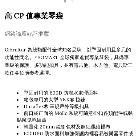
高 CP 值專業琴袋
網路論壇好評推薦
Gibraltar 為鼓類配件全球知名品牌，以堅固耐用且多元的
功能性聞名。YSOMART 全球獨家進貨專業琴袋，具備專
業級的保護、多功能扣具，並有電吉他、木吉他、電貝斯三
款任各位演奏者選擇。
堅固耐用的 600D 防潑水處理面料
箱包專用的大型 YKK® 拉鍊
Duraflex® 軍規戶外等級扣具
前口袋正面的 Molle 系統可隨意掛扣各類配件或黏
貼魔鬼氈繡章
輕量化 20mm 緩衝包材及超細纖維裡布
600DPU 防水面料加強保護內裡容易被樂器零件或