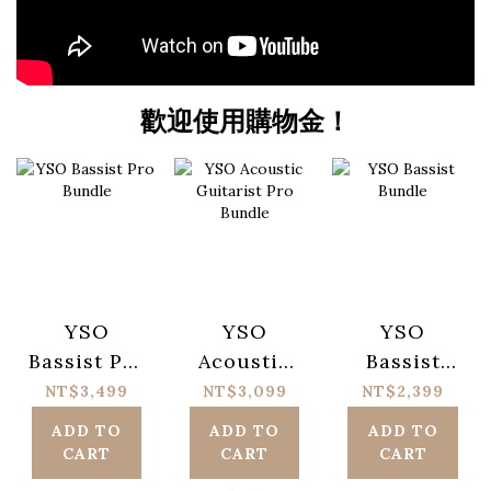
歡迎使用購物金！
YSO
YSO
YSO
Bassist Pro
Acoustic
Bassist
Bundle
Guitarist
Bundle
NT$3,499
NT$3,099
NT$2,399
Pro Bundle
NT$3,997
NT$3,697
NT$2,797
ADD TO
ADD TO
ADD TO
CART
CART
CART