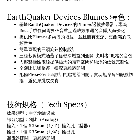
EarthQuaker Devices Blumes 特色：
基於EarthQuaker Devices的Plumes過載效果器，專為
Bass手或任何需要低音重型過載效果器的音樂人而優化
提供比Plumes多兩倍的增益，並且擁有更深、更飽滿的低
頻音色
簡單直觀的三顆旋鈕控制設計
三種裁剪模式涵蓋了從乾淨增益到全開“尖叫者”風格的音色
內部雙極性電源提供強大的頭部空間和純淨的信號完整性
全類比信號路徑，搭配真繞過開關
配備Flexi-Switch設計的繼電器開關，實現無噪音的靜默切
換，避免彈跳或失真
技術規格（Tech Specs）
效果類型：中等增益過載
訊號類型：類比（Analog）
輸入：1 個 6.35mm（1/4"）輸入孔（樂器）
輸出：1 個 6.35mm（1/4"）輸出孔
繼電器開關：真繞過開關