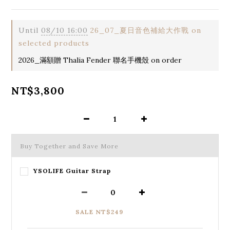
Until
08/10 16:00
26_07_夏日音色補給大作戰 on
selected products
2026_滿額贈 Thalia Fender 聯名手機殼 on order
NT$3,800
Buy Together and Save More
YSOLIFE Guitar Strap
SALE NT$249