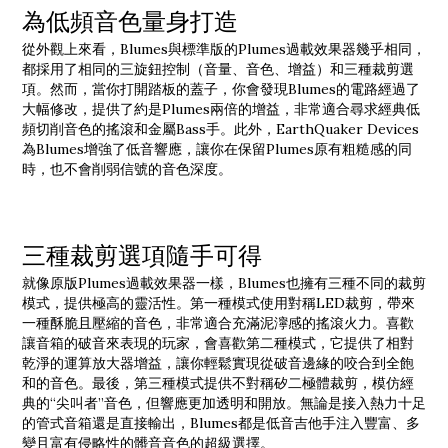
為低頻音色量身打造
從外觀上來看，Blumes與標準版的Plumes過載效果器幾乎相同，
都採用了相同的三旋鈕控制（音量、音色、增益）和三種裁剪選
項。然而，當你打開踏板的蓋子，你會發現Blumes的電路經過了
大幅修改，提供了約是Plumes兩倍的增益，非常適合尋求經典低
頻切削音色的搖滾和金屬Bass手。此外，EarthQuaker Devices
為Blumes增強了低音響應，讓你在保留Plumes原有粗糙感的同
時，也不會削弱信號的音色深度。
三種裁剪選項隨手可得
就像原版Plumes過載效果器一樣，Blumes也擁有三種不同的裁剪
模式，提供極高的靈活性。第一種模式使用對稱LED裁剪，帶來
一種酥脆且壓縮的音色，非常適合充滿泥濘感的搖滾火力。喜歡
讓音箱的破音來表現的玩家，會喜歡第二種模式，它提供了相對
乾淨的運算放大器增益，讓你輕鬆實現從破音邊緣的咬合到全飽
和的音色。最後，第三種模式提供不對稱矽二極體裁剪，模仿經
典的“尖叫者”音色，但響應更加透明和開放。無論是接入熱力十足
的管式音箱還是直接輸出，Blumes都是低音吉他手注入豐富、多
變且富有侵略性的髒音音色的超級選擇。