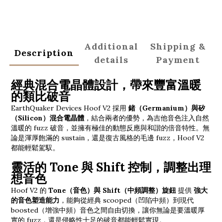
Additional
Shipping &
Description
details
Payment
經典混合電晶體設計，帶來豐富溫暖
的類比破音
EarthQuaker Devices Hoof V2 採用
鍺（Germanium）與矽
（Silicon）混合電晶體
，結合兩者的優勢，為吉他音色注入自然
溫暖的 fuzz 破音，並擁有極佳的動態反應與和諧的倍音特性。無
論是渾厚飽滿的 sustain，還是復古風格的毛邊 fuzz，Hoof V2
都能輕鬆駕馭。
靈活的 Tone 與 Shift 控制，調整出理
想音色
Hoof V2 的
Tone（音色）與 Shift（中頻調整）旋鈕
提供
強大
的音色塑造能力
，能夠從經典 scooped（凹陷中頻）到現代
boosted（增強中頻）音色之間自由切換，讓你無論是要溫暖厚
實的 fuzz，還是侵略性十足的破音都能輕鬆實現。