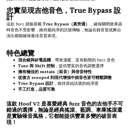
忠實呈現吉他音色，True Bypass 設
計
這款 fuzz 踏板搭載
True Bypass（真旁通）
，確保關閉效果器
時音色不受影響，維持最純淨的訊號傳輸，無論在錄音室或舞台
演出都能確保最佳音質表現。
特色總覽
混合鍺與矽電晶體
，帶來溫暖、富有動態的 fuzz 音色
Tone 與 Shift 控制
，提供豐富的音色調整選擇
擁有極佳的 sustain（延音）與倍音特性
從復古 scooped 到現代增強中頻音色皆可輕鬆調整
True Bypass 設計
，維持原始訊號的純淨度
手工打造，品質可靠
這款 Hoof V2 是喜愛經典 fuzz 音色的吉他手不可
錯過的選擇，無論是經典搖滾、藍調、車庫搖滾還
是實驗噪音風格，它都能提供豐富多變的破音表
現！