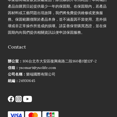
產品自購買日起提供最少一年的保固期。在保固期內，若產品
因材料或工藝問題出現故障，我們將免費提供維修或更換服
務。保固範圍僅限於產品本身，並不涵蓋因不當使用、意外損
壞或非正常操作所造成的損壞。請妥善保管購買憑證，並在保
固期內向我們提供相關資訊以便申請保固服務。
Contact
辦公室：
106台北市大安區復興南路二段160巷1號12F-2
信箱：
ysomart@ysolife.com
公司名稱：
樂端國際有限公司
統編：
24930645