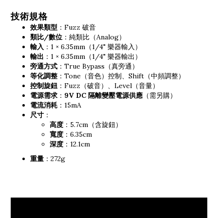
技術規格
效果類型
：Fuzz 破音
類比/數位
：純類比（Analog）
輸入
：1 × 6.35mm（1/4" 樂器輸入）
輸出
：1 × 6.35mm（1/4" 樂器輸出）
旁通方式
：True Bypass（真旁通）
等化調整
：Tone（音色）控制、Shift（中頻調整）
控制旋鈕
：Fuzz（破音）、Level（音量）
電源需求
：
9V DC 隔離變壓電源供應
（需另購）
電流消耗
：15mA
尺寸
：
高度
：5.7cm（含旋鈕）
寬度
：6.35cm
深度
：12.1cm
重量
：272g