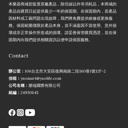
本樂器商城皆販賣原廠產品，除弦線以外等消耗品，本商城的
產品自購買日起提供最少一年的保固期。在保固期內，若產品
因材料或工藝問題出現故障，我們將免費提供維修或更換服
務。保固範圍僅限於產品本身，並不涵蓋因不當使用、意外損
壞或非正常操作所造成的損壞。請妥善保管購買憑證，並在保
固期內向我們提供相關資訊以便申請保固服務。
Contact
辦公室：
106台北市大安區復興南路二段160巷1號12F-2
信箱：
ysomart@ysolife.com
公司名稱：
樂端國際有限公司
統編：
24930645