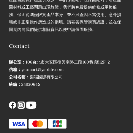
因材料或工藝問題出現故障，我們將免費提供維修或更換服
務。保固範圍僅限於產品本身，並不涵蓋因不當使用、意外損
壞或非正常操作所造成的損壞。請妥善保管購買憑證，並在保
固期內向我們提供相關資訊以便申請保固服務。
Contact
辦公室：
106台北市大安區復興南路二段160巷1號12F-2
信箱：
ysomart@ysolife.com
公司名稱：
樂端國際有限公司
統編：
24930645