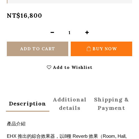
NT$16,800
ADD TO CART
BUY NOW
Add to Wishlist
Additional
Shipping &
Description
details
Payment
產品介紹
EHX 推出的綜合效果器，以8種 Reverb 效果（Room, Hall,