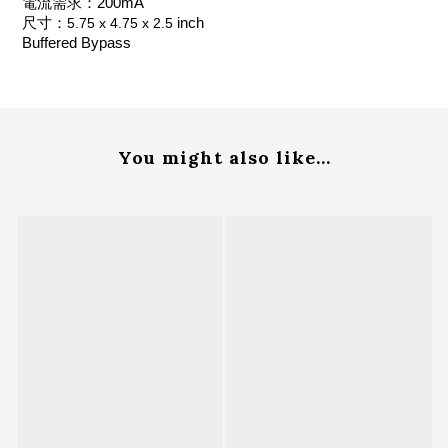
電流需求：200mA
尺寸：
5.75 x 4.75 x 2.5
inch
Buffered Bypass
You might also like...