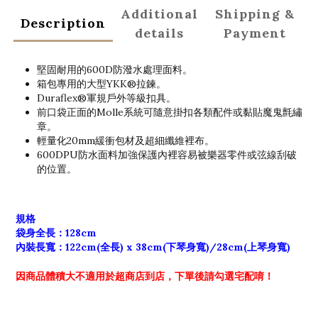
Additional
Shipping &
Description
details
Payment
堅固耐用的600D防潑水處理面料。
箱包專用的大型YKK®拉鍊。
Duraflex®軍規戶外等級扣具。
前口袋正面的Molle系統可隨意掛扣各類配件或黏貼魔鬼氈繡
章。
輕量化20mm緩衝包材及超細纖維裡布。
600DPU防水面料加強保護內裡容易被樂器零件或弦線刮破
的位置。
規格
袋身全長：128cm
內裝長寬：122cm(全長) x 38cm(下琴身寬)/28cm(上琴身寬)
因商品體積大不適用於超商店到店，
下單後請勾選宅配唷！