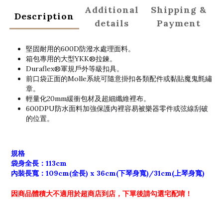
Additional
Shipping &
Description
details
Payment
堅固耐用的600D防潑水處理面料。
箱包專用的大型YKK®拉鍊。
Duraflex®軍規戶外等級扣具。
前口袋正面的Molle系統可隨意掛扣各類配件或黏貼魔鬼氈繡
章。
輕量化20mm緩衝包材及超細纖維裡布。
600DPU防水面料加強保護內裡容易被樂器零件或弦線刮破
的位置。
規格
袋身全長：113cm
內裝長寬：109cm(全長) x 36cm(下琴身寬)/31cm(上琴身寬)
因商品體積大不適用於超商店到店，
下單後請勾選宅配唷！