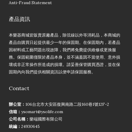
Anti-Fraud Statement
產品資訊
本樂器商城皆販賣原廠產品，除弦線以外等消耗品，本商城的
產品自購買日起提供最少一年的保固期。在保固期內，若產品
因材料或工藝問題出現故障，我們將免費提供維修或更換服
務。保固範圍僅限於產品本身，並不涵蓋因不當使用、意外損
壞或非正常操作所造成的損壞。請妥善保管購買憑證，並在保
固期內向我們提供相關資訊以便申請保固服務。
Contact
辦公室：
106台北市大安區復興南路二段160巷1號12F-2
信箱：
ysomart@ysolife.com
公司名稱：
樂端國際有限公司
統編：
24930645