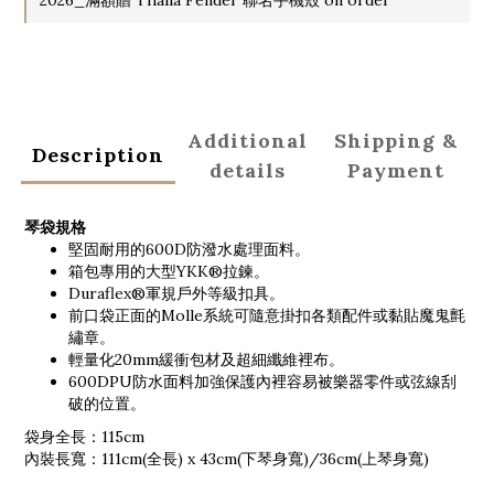
Additional
Shipping &
Description
details
Payment
琴袋規格
堅固耐用的600D防潑水處理面料。
箱包專用的大型YKK®拉鍊。
Duraflex®軍規戶外等級扣具。
前口袋正面的Molle系統可隨意掛扣各類配件或黏貼魔鬼氈
繡章。
輕量化20mm緩衝包材及超細纖維裡布。
600DPU防水面料加強保護內裡容易被樂器零件或弦線刮
破的位置。
袋身全長：115cm
內裝長寬：111cm(全長) x 43cm(下琴身寬)/36cm(上琴身寬)