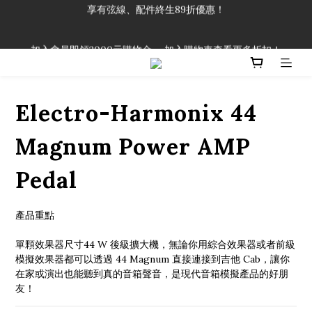
「一生弦命！」單筆購買弦線、配件滿$999（不含運費），即可
享有弦線、配件終生89折優惠！
加入會員即領2000元購物金。 加入購物車查看更多折扣！
「一生弦命！」單筆購買弦線、配件滿$999（不含運費），即可
享有弦線、配件終生89折優惠！
Electro-Harmonix 44
Magnum Power AMP
Pedal
產品重點
單顆效果器尺寸44 W 後級擴大機，無論你用綜合效果器或者前級
模擬效果器都可以透過 44 Magnum 直接連接到吉他 Cab，讓你
在家或演出也能聽到真的音箱聲音，是現代音箱模擬產品的好朋
友！