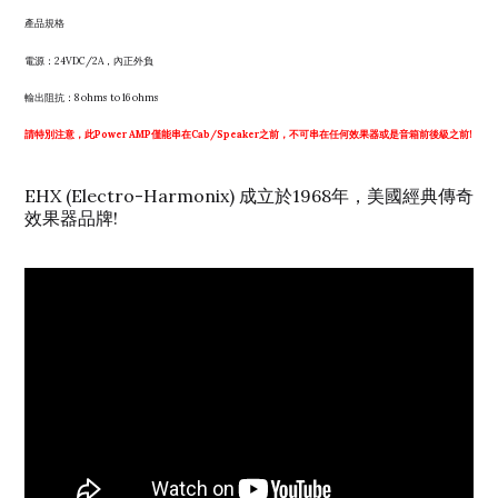
產品規格
電源：24VDC/2A，內正外負
輸出阻抗：8 ohms to 16 ohms
請特別注意，此Power AMP僅能串在Cab/Speaker之前，不可串在任何效果器或是音箱前後級之前!
EHX (Electro-Harmonix) 成立於1968年，美國經典傳奇
效果器品牌!