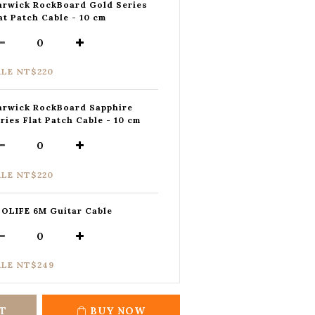
rwick RockBoard Gold Series
at Patch Cable - 10 cm
ALE NT$220
rwick RockBoard Sapphire
ries Flat Patch Cable - 10 cm
ALE NT$220
OLIFE 6M Guitar Cable
ALE NT$249
T
BUY NOW