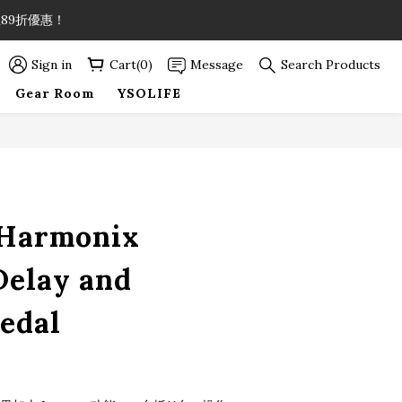
89折優惠！
89折優惠！
Sign in
Cart(0)
Message
Search Products
Gear Room
YSOLIFE
89折優惠！
BUY NOW
-Harmonix
Delay and
edal