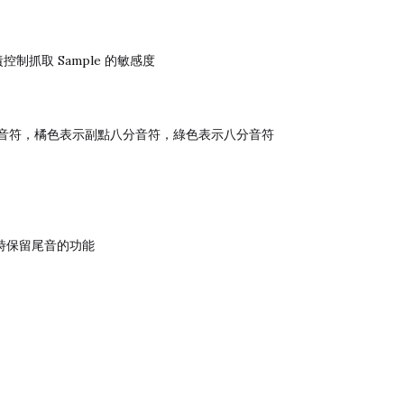
責控制抓取 Sample 的敏感度
色表示4分音符，橘色表示副點八分音符，綠色表示八分音符
閉時保留尾音的功能