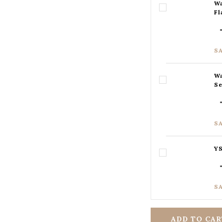
Wa
Fl
S
Wa
Se
S
YS
S
ADD TO CAR