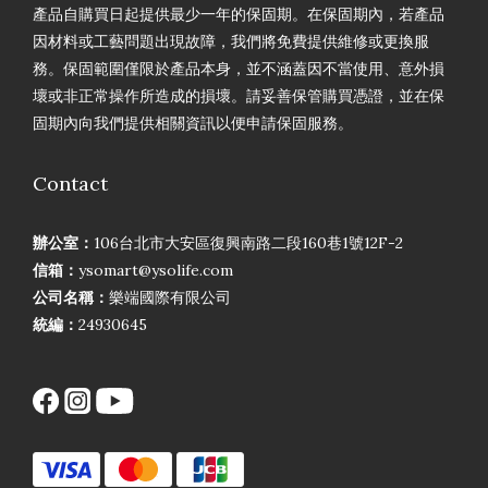
產品自購買日起提供最少一年的保固期。在保固期內，若產品
因材料或工藝問題出現故障，我們將免費提供維修或更換服
務。保固範圍僅限於產品本身，並不涵蓋因不當使用、意外損
壞或非正常操作所造成的損壞。請妥善保管購買憑證，並在保
固期內向我們提供相關資訊以便申請保固服務。
Contact
辦公室：
106台北市大安區復興南路二段160巷1號12F-2
信箱：
ysomart@ysolife.com
公司名稱：
樂端國際有限公司
統編：
24930645