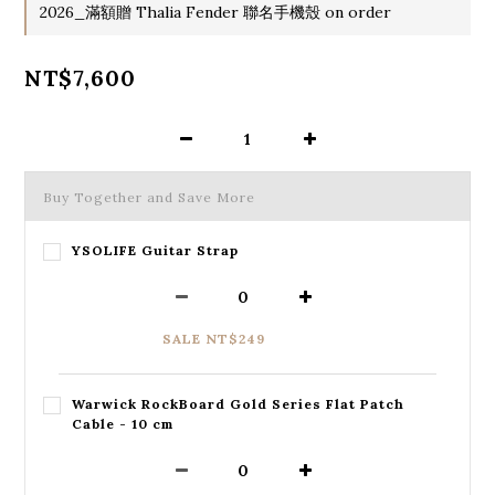
2026_滿額贈 Thalia Fender 聯名手機殼 on order
NT$7,600
Buy Together and Save More
YSOLIFE Guitar Strap
SALE NT$249
Warwick RockBoard Gold Series Flat Patch
Cable - 10 cm