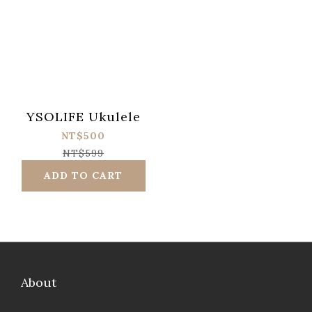
YSOLIFE Ukulele
NT$500
NT$599
ADD TO CART
About