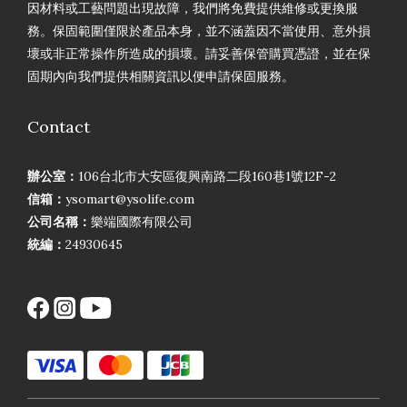
因材料或工藝問題出現故障，我們將免費提供維修或更換服
務。保固範圍僅限於產品本身，並不涵蓋因不當使用、意外損
壞或非正常操作所造成的損壞。請妥善保管購買憑證，並在保
固期內向我們提供相關資訊以便申請保固服務。
Contact
辦公室：
106台北市大安區復興南路二段160巷1號12F-2
信箱：
ysomart@ysolife.com
公司名稱：
樂端國際有限公司
統編：
24930645