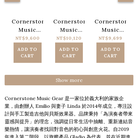
Cornerstone
Cornerstone
Cornerstone
Music
Music
Music
Gear Nero
Gear
Gear
NT$9,600
NT$10,120
NT$9,699
Colosseum
Antique
NT$12,000
NT$12,650
NT$12,000
ADD TO
ADD TO
ADD TO
V3
CART
CART
CART
Show more
Cornerstone Music Gear 是一家位於義大利的家族企
業，由創辦人 Emilio 與妻子 Linda 於2014年成立，專注設
計與手工製造吉他與貝斯效果器。品牌秉持「為演奏者帶來
靈感與提升」的理念，強調從日常生活中抽離、重新連結音
樂熱情，讓演奏者找回對音色的初心與創意火花。自2019
年進入第二階段，以旗艦產品 Gladio 為代表，並在近期進