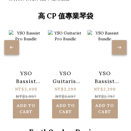
高 CP 值專業琴袋
YSO
YSO
YSO
Bassist
Guitarist
Bassist
Pro
Pro
Bundle
NT$3,499
NT$3,299
NT$2,399
Bundle
Bundle
NT$3,997
NT$3,697
NT$2,797
ADD TO
ADD TO
ADD TO
CART
CART
CART