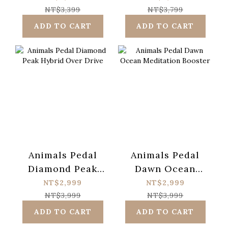
Impossible Filter
NT$3,399
NT$3,799
ADD TO CART
ADD TO CART
Animals Pedal
Animals Pedal
Diamond Peak
Dawn Ocean
Hybrid Over
Meditation
NT$2,999
NT$2,999
Drive
Booster
NT$3,999
NT$3,999
ADD TO CART
ADD TO CART