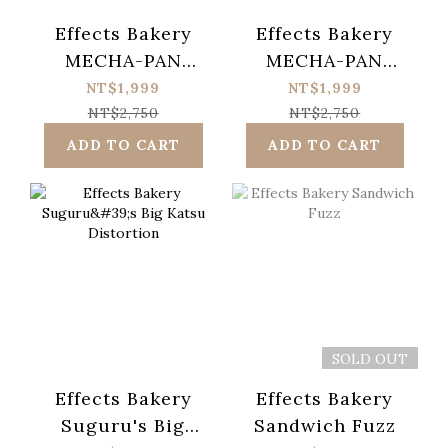
Effects Bakery
Effects Bakery
MECHA-PAN
MECHA-PAN
BAKERY Series
BAKERY Series
NT$1,999
NT$1,999
MECHA-BAGEL
MECHA-BAGEL
NT$2,750
NT$2,750
OVERDRIVE
OVERDRIVE
ADD TO CART
ADD TO CART
NAKED EDITION
SOLD OUT
Effects Bakery
Effects Bakery
Suguru's Big
Sandwich Fuzz