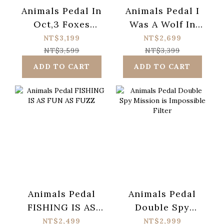
Animals Pedal In
Animals Pedal I
Oct,3 Foxes
Was A Wolf In
talking of dreamy
The Forest
NT$3,199
NT$2,699
FUZZ
Distortion
NT$3,599
NT$3,399
ADD TO CART
ADD TO CART
Animals Pedal
Animals Pedal
FISHING IS AS
Double Spy
FUN AS FUZZ
Mission is
NT$2,499
NT$2,999