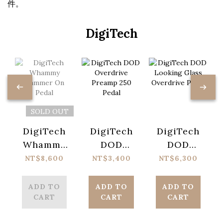
件。
DigiTech
SOLD OUT
DigiTech
DigiTech
DigiTech
Whammy
DOD
DOD
Hammer
Overdrive
Looking
NT$8,600
NT$3,400
NT$6,300
On Pedal
Preamp
Glass
250 Pedal
Overdrive
ADD TO
ADD TO
ADD TO
CART
CART
CART
Pedal