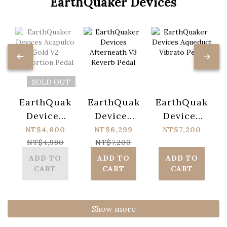
EarthQuaker Devices
SOLD OUT
EarthQuaker
EarthQuaker
EarthQuaker
Devices
Devices
Devices
Acapulco
Afterneath
Aqueduct
NT$4,600
NT$6,299
NT$7,200
Gold V2
V3 Reverb
Vibrato
NT$4,980
NT$7,200
Distortion
Pedal
Pedal
ADD TO
ADD TO
ADD TO
CART
CART
CART
Pedal
Show more