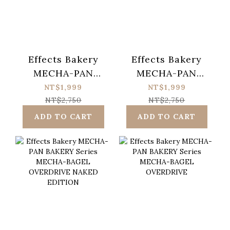
Effects Bakery
Effects Bakery
MECHA-PAN
MECHA-PAN
BAKERY Series
BAKERY Series
NT$1,999
NT$1,999
MECHA-
MECHA-
NT$2,750
NT$2,750
CROISSANT
CROISSANT
ADD TO CART
ADD TO CART
DISTORTION
DISTORTION
NAKED EDITION