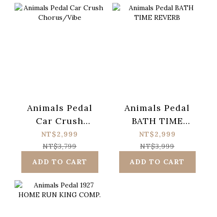
Animals Pedal
Animals Pedal
Car Crush
BATH TIME
Chorus/Vibe
REVERB
NT$2,999
NT$2,999
NT$3,799
NT$3,999
ADD TO CART
ADD TO CART