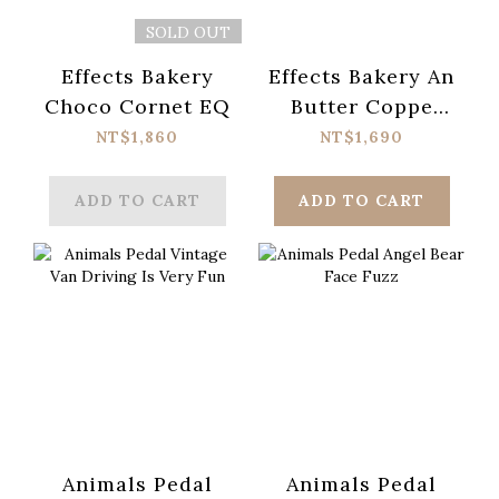
SOLD OUT
Effects Bakery
Effects Bakery An
Choco Cornet EQ
Butter Coppe
Drive
NT$1,860
NT$1,690
ADD TO CART
ADD TO CART
Animals Pedal
Animals Pedal