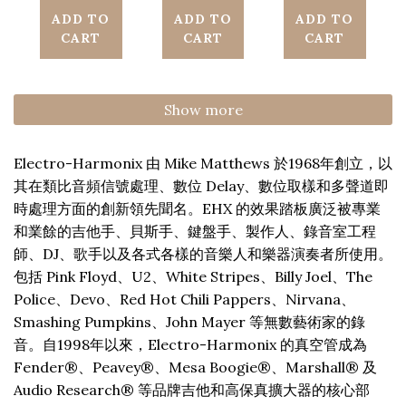
Cosmic
Tone
Pedal
ADD TO
ADD TO
ADD TO
CART
CART
CART
Reverb
Wicker
Pedal
Show more
Electro-Harmonix 由 Mike Matthews 於1968年創立，以
其在類比音頻信號處理、數位 Delay、數位取樣和多聲道即
時處理方面的創新領先聞名。EHX 的效果踏板廣泛被專業
和業餘的吉他手、貝斯手、鍵盤手、製作人、錄音室工程
師、DJ、歌手以及各式各樣的音樂人和樂器演奏者所使用。
包括 Pink Floyd、U2、White Stripes、Billy Joel、The
Police、Devo、Red Hot Chili Pappers、Nirvana、
Smashing Pumpkins、John Mayer 等無數藝術家的錄
音。自1998年以來，Electro-Harmonix 的真空管成為
Fender®、Peavey®、Mesa Boogie®、Marshall® 及
Audio Research® 等品牌吉他和高保真擴大器的核心部