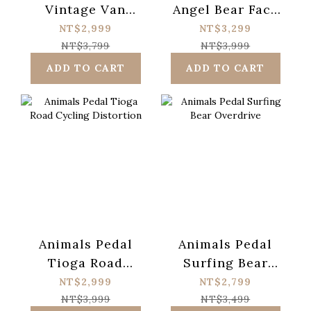
Vintage Van
Angel Bear Face
Driving Is Very
Fuzz
NT$2,999
NT$3,299
Fun
NT$3,799
NT$3,999
ADD TO CART
ADD TO CART
Animals Pedal
Animals Pedal
Tioga Road
Surfing Bear
Cycling
Overdrive
NT$2,999
NT$2,799
Distortion
NT$3,999
NT$3,499