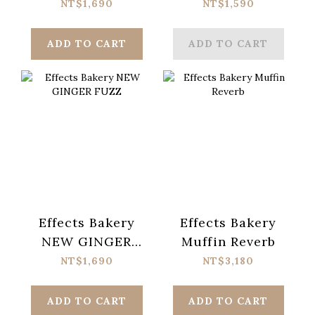
Katsu Distortion
NT$1,690
NT$1,590
ADD TO CART
ADD TO CART
Effects Bakery
Effects Bakery
NEW GINGER
Muffin Reverb
FUZZ
NT$1,690
NT$3,180
ADD TO CART
ADD TO CART