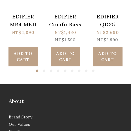
EDIFIER
EDIFIER
EDIFIER
MR4 MKII
Comfo Bass
QD25
NT$4,890
NT$1,430
NT$2,690
NT$1,590
NT$2,990
ADD TO
ADD TO
ADD TO
CART
CART
CART
About
Brand Story
Our Values