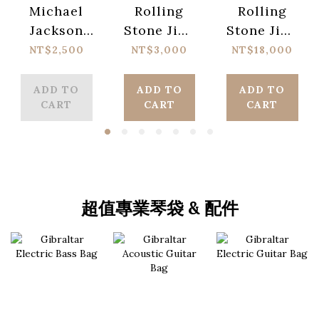
Michael
Rolling
Rolling
Jackson
Stone Jimi
Stone Jimi
Bad World
Hendrix™
Hendrix™
NT$2,500
NT$3,000
NT$18,000
Tour
Keepsake
Keepsake
Keepsake
Premiere
Premiere
ADD TO
ADD TO
ADD TO
CART
CART
CART
Holo -
Edition Box
Edition 6
Breaker
Box Case
Box
超值專業琴袋 & 配件