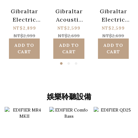
Gibraltar
Gibraltar
Gibraltar
Electric
Acoustic
Electric
Bass Bag
Guitar Bag
Guitar Bag
NT$2,899
NT$2,599
NT$2,599
NT$2,999
NT$2,699
NT$2,699
ADD TO
ADD TO
ADD TO
CART
CART
CART
娛樂聆聽設備