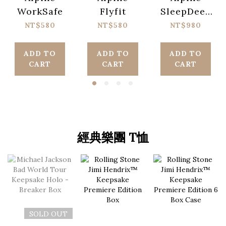
WorkSafe
Flyfit
SleepDeep
MultiSize
NT$580
NT$580
NT$980
ADD TO
ADD TO
ADD TO
CART
CART
CART
經典樂團 T恤
SOLD OUT