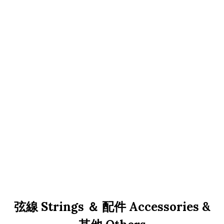
弦線 Strings ＆ 配件 Ac­cessor­ies &