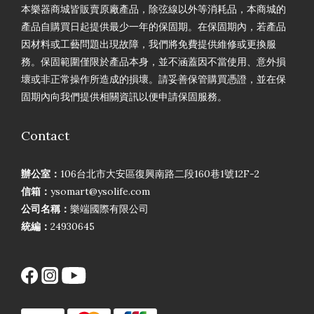
本樂器商城皆販賣原廠產品，除弦線以外等消耗品，本商城的
產品自購買日起提供最少一年的保固期。在保固期內，若產品
因材料或工藝問題出現故障，我們將免費提供維修或更換服
務。保固範圍僅限於產品本身，並不涵蓋因不當使用、意外損
壞或非正常操作所造成的損壞。請妥善保管購買憑證，並在保
固期內向我們提供相關資訊以便申請保固服務。
Contact
辦公室：
106台北市大安區復興南路二段160巷1號12F-2
信箱：
ysomart@ysolife.com
公司名稱：
樂端國際有限公司
統編：
24930645