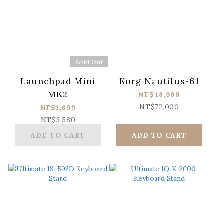
Sold Out
Launchpad Mini
Korg Nautilus-61
MK2
NT$48,999
NT$72,000
NT$1,699
NT$3,580
ADD TO CART
ADD TO CART