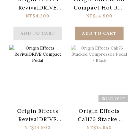
RevivalDRIVE
Compact Hot Rod
Footswitch
Pedal
NT$4,200
NT$14,900
ADD TO CART
ADD TO CART
SOLD OUT
Origin Effects
Origin Effects
RevivalDRIVE
Cali76 Stacked
Compact Pedal
Compressor
NT$14,900
NT$15,950
Pedal - Black