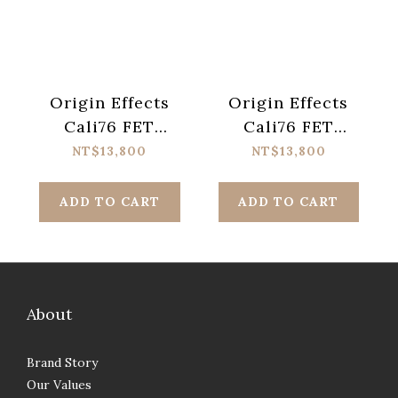
Origin Effects
Origin Effects
Cali76 FET
Cali76 FET
Compressor
Compressor
NT$13,800
NT$13,800
Pedal - Black
Pedal
ADD TO CART
ADD TO CART
About
Brand Story
Our Values