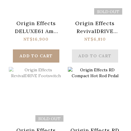
SOLD OUT
Origin Effects
Origin Effects
DELUXE61 Amp
RevivalDRIVE
Tremolo & Drive
Switcher
NT$16,900
NT$6,810
Pedal
Interface
ADD TO CART
ADD TO CART
SOLD OUT
Origin Effects
Origin Effects RD