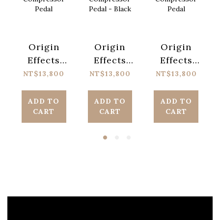
Origin
Origin
Origin
Effects
Effects
Effects
Cali76 FET
Cali76 FET
Cali76
NT$13,800
NT$13,800
NT$13,800
Compressor
Compressor
Bass
Pedal
Pedal -
Compressor
ADD TO
ADD TO
ADD TO
CART
CART
CART
Black
Pedal