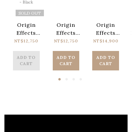
SOLD OUT
Origin
Origin
Origin
Effects
Effects
Effects
Delux55
Delux55
RevivalDRIVE
NT$12,750
NT$12,750
NT$14,900
Tweed
Tweed
Compact
Recreation
Recreation
Pedal
ADD TO
ADD TO
ADD TO
CART
CART
CART
Pedal -
Pedal
Black