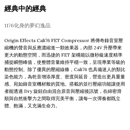
經典中的經典
1176化身的夢幻逸品
Origin Effects Cali76 FET Compressor 將傳奇錄音室壓
縮機的聲音與反應濃縮進一顆效果器，內部 24V 升壓帶來
更大的動態空間，而迅捷的 FET 架構能以微秒級速度精準
捕捉瞬態峰值，使整體音量維持平穩一致，呈現專業等級的
動態控制。除了優異的壓縮線條，Cali76 也具備迷人的類比
染色能力，為乾音增添厚度、密度與延音，營造出更具重量
感、宛如錄音室機材般的質地。搭載的並行壓縮功能讓使用
者能透過 Dry 旋鈕自由混合原音與壓縮後訊號，在綿密滑
順與自然衝擊力之間取得完美平衡，讓每一次彈奏都既立
體、飽滿，又充滿生命力。