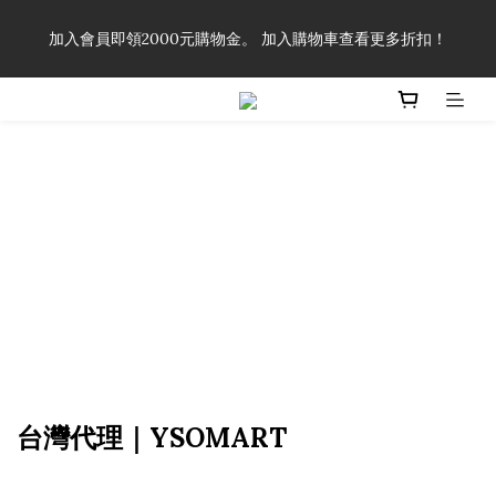
「一生弦命！」單筆購買弦線、配件滿$999（不含運費），即可
加入會員即領2000元購物金。 加入購物車查看更多折扣！
享有弦線、配件終生89折優惠！
「一生弦命！」單筆購買弦線、配件滿$999（不含運費），即可
享有弦線、配件終生89折優惠！
台灣代理｜YSOMART