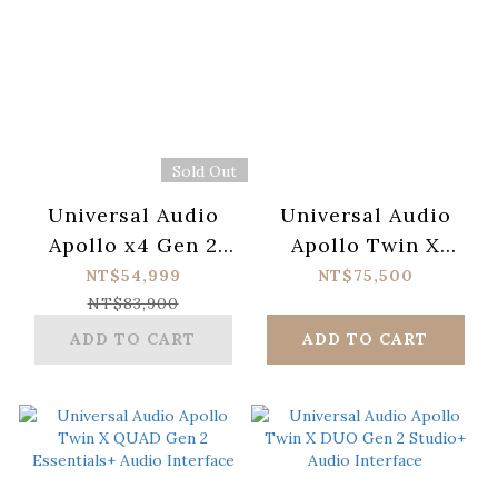
Sold Out
Universal Audio
Universal Audio
Apollo x4 Gen 2
Apollo Twin X
Essentials+ Audio
QUAD Gen 2
NT$54,999
NT$75,500
Interface
Studio+ Audio
NT$83,900
Interface
ADD TO CART
ADD TO CART