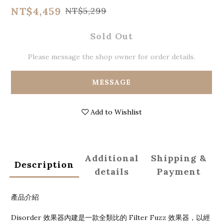
NT$4,459
NT$5,299
Sold Out
Please message the shop owner for order details.
MESSAGE
Add to Wishlist
Additional
Shipping &
Description
details
Payment
產品介紹
Disorder 效果器內建是一款全類比的 Filter Fuzz 效果器，以經