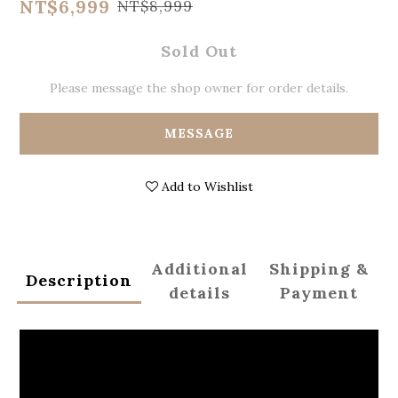
NT$6,999
NT$8,999
Sold Out
Please message the shop owner for order details.
MESSAGE
Add to Wishlist
Additional
Shipping &
Description
details
Payment