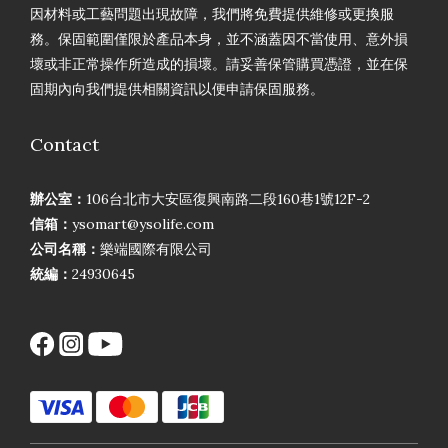
因材料或工藝問題出現故障，我們將免費提供維修或更換服
務。保固範圍僅限於產品本身，並不涵蓋因不當使用、意外損
壞或非正常操作所造成的損壞。請妥善保管購買憑證，並在保
固期內向我們提供相關資訊以便申請保固服務。
Contact
辦公室：
106台北市大安區復興南路二段160巷1號12F-2
信箱：
ysomart@ysolife.com
公司名稱：
樂端國際有限公司
統編：
24930645