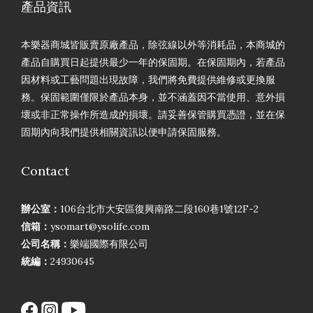
產品資訊
本樂器商城皆販賣原廠產品，除弦線以外等消耗品，本商城的
產品自購買日起提供最少一年的保固期。在保固期內，若產品
因材料或工藝問題出現故障，我們將免費提供維修或更換服
務。保固範圍僅限於產品本身，並不涵蓋因不當使用、意外損
壞或非正常操作所造成的損壞。請妥善保管購買憑證，並在保
固期內向我們提供相關資訊以便申請保固服務。
Contact
辦公室：
106台北市大安區復興南路二段160巷1號12F-2
信箱：
ysomart@ysolife.com
公司名稱：
樂端國際有限公司
統編：
24930645