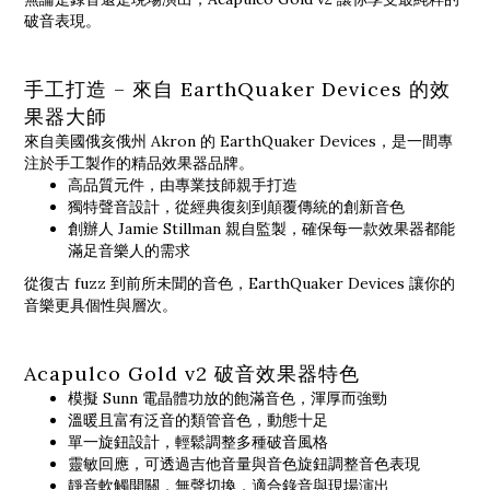
破音表現。
手工打造 – 來自 EarthQuaker Devices 的效
果器大師
來自美國俄亥俄州 Akron 的 EarthQuaker Devices，是一間專
注於手工製作的精品效果器品牌。
高品質元件，由專業技師親手打造
獨特聲音設計，從經典復刻到顛覆傳統的創新音色
創辦人 Jamie Stillman 親自監製，確保每一款效果器都能
滿足音樂人的需求
從復古 fuzz 到前所未聞的音色，EarthQuaker Devices 讓你的
音樂更具個性與層次。
Acapulco Gold v2 破音效果器特色
模擬 Sunn 電晶體功放的飽滿音色，渾厚而強勁
溫暖且富有泛音的類管音色，動態十足
單一旋鈕設計，輕鬆調整多種破音風格
靈敏回應，可透過吉他音量與音色旋鈕調整音色表現
靜音軟觸開關，無聲切換，適合錄音與現場演出