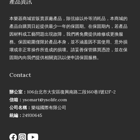
產品資訊
本樂器商城皆販賣原廠產品，除弦線以外等消耗品，本商城的
產品自購買日起提供最少一年的保固期。在保固期內，若產品
因材料或工藝問題出現故障，我們將免費提供維修或更換服
務。保固範圍僅限於產品本身，並不涵蓋因不當使用、意外損
壞或非正常操作所造成的損壞。請妥善保管購買憑證，並在保
固期內向我們提供相關資訊以便申請保固服務。
Contact
辦公室：
106台北市大安區復興南路二段160巷1號12F-2
信箱：
ysomart@ysolife.com
公司名稱：
樂端國際有限公司
統編：
24930645