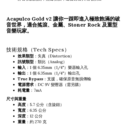
Acapulco Gold v2 讓你一踩即進入極致飽滿的破
音世界，適合搖滾、金屬、Stoner Rock 及重型
音樂玩家。
技術規格（Tech Specs）
效果類型
：失真（Distortion）
訊號類型
：類比（Analog）
輸入
：1 個 6.35mm（1/4"）樂器輸入孔
輸出
：1 個 6.35mm（1/4"）輸出孔
True Bypass
：支援，確保原音無損傳輸
電源需求
：DC 9V 變壓器（需另購）
耗電量
：7mA
尺寸與重量
高度
：5.7 公分（含旋鈕）
寬度
：6.35 公分
深度
：12 公分
重量
：約 270 克