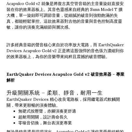
Acapulco Gold v2 就像是將復古真空管音箱的主音量旋鈕直接安
裝在你的效果器板上。其音色靈感來自經典的 Sunn Model T 擴
大機，單一旋鈕即可調節音量，從細膩的破音到強勁飽滿的失
真，都能輕鬆掌控。這款效果器對吉他的音量與音色控制高度靈
敏，讓你的演奏充滿細節與層次感。
許多經典音箱的聲音核心來自於功率放大電路，而 EarthQuaker
Devices Acapulco Gold v2 正是將這股強悍的音色張力濃縮到你
的效果器板上，為你的音樂帶來純粹且震撼的破音體驗。
EarthQuaker Devices Acapulco Gold v2 破音效果器 – 專業
解析
升級開關系統 – 柔順、靜音，耐用一生
EarthQuaker Devices 精心改良電路板，採用繼電器式軟觸開
關，帶來更順暢的演奏體驗。
無硬式按壓聲，赤腳演奏更舒適
超耐用開關，設計壽命長久
零噪音切換，舞台表演更專業
無論是錄音還是現場演出，Acapulco Gold v2 讓你享受最純粹的