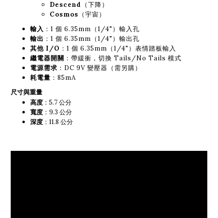
Descend
（下降）
Cosmos
（宇宙）
輸入
：1 個 6.35mm（1/4"）輸入孔
輸出
：1 個 6.35mm（1/4"）輸出孔
其他 I/O
：1 個 6.35mm（1/4"）表情踏板輸入
繼電器開關
：帶緩衝，切換 Tails/No Tails 模式
電源需求
：DC 9V 變壓器（需另購）
耗電量
：85mA
尺寸與重量
高度
：5.7 公分
寬度
：9.3 公分
深度
：11.8 公分