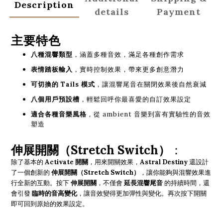
Description
details
Payment
主要特色
八種混響類型
，涵蓋多種音效，滿足各種創作需求
表情踏板輸入
，實時控制效果，帶來更多創意潛力
可切換的 Tails 模式
，讓混響尾音在關閉效果後自然衰減
八個用戶預設槽
，輕鬆回呼你最喜愛的自訂效果設定
適合各種音樂風格
，從 ambient 音樂到富有實驗性的音效
塑造
伸展開關（Stretch Switch）
：
除了基本的
Activate 開關
，用來開關效果，
Astral Destiny
還設計
了一個創新的
伸展開關（Stretch Switch）
，讓你能夠與混響效果進
行全新的互動。按下
伸展開關
，不僅會
延長混響尾音
的持續時間，還
會引發
臨時的音高變化
，讓音效變得更加彈性與變化。再次按下開關
即可回到原始的效果設定。