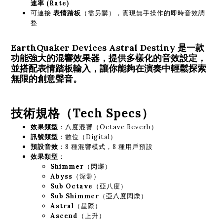
速率 (Rate)
可連接
表情踏板
（需另購），實現無手操作的即時音效調
整
EarthQuaker Devices Astral Destiny
是一款
功能強大的混響效果器，提供多樣化的音效設定，
並搭配表情踏板輸入，讓你能夠在演奏中輕鬆探索
無限的創意聲音。
技術規格（Tech Specs）
效果類型
：八度混響（Octave Reverb）
訊號類型
：數位（Digital）
預設音效
：8 種混響模式，8 種用戶預設
效果類型
：
Shimmer
（閃爍）
Abyss
（深淵）
Sub Octave
（亞八度）
Sub Shimmer
（亞八度閃爍）
Astral
（星際）
Ascend
（上升）