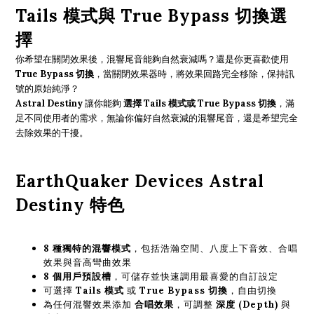
Tails 模式與 True Bypass 切換選
擇
你希望在關閉效果後，混響尾音能夠自然衰減嗎？還是你更喜歡使用
True Bypass 切換
，當關閉效果器時，將效果回路完全移除，保持訊
號的原始純淨？
Astral Destiny
讓你能夠
選擇 Tails 模式或 True Bypass 切換
，滿
足不同使用者的需求，無論你偏好自然衰減的混響尾音，還是希望完全
去除效果的干擾。
EarthQuaker Devices Astral
Destiny 特色
8 種獨特的混響模式
，包括浩瀚空間、八度上下音效、合唱
效果與音高彎曲效果
8 個用戶預設槽
，可儲存並快速調用最喜愛的自訂設定
可選擇
Tails 模式
或
True Bypass 切換
，自由切換
為任何混響效果添加
合唱效果
，可調整
深度 (Depth)
與