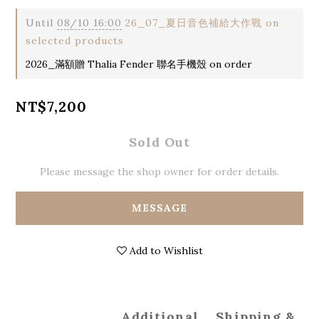
Until
08/10 16:00
26_07_夏日音色補給大作戰 on
selected products
2026_滿額贈 Thalia Fender 聯名手機殼 on order
NT$7,200
Sold Out
Please message the shop owner for order details.
MESSAGE
Add to Wishlist
Additional
Shipping &