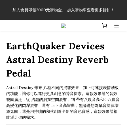
「一生弦命！」單筆購買弦線、配件滿$999（不含運費），即可
加入會員即領2000元購物金。 加入購物車查看更多折扣！
享有弦線、配件終生89折優惠！
「一生弦命！」單筆購買弦線、配件滿$999（不含運費），即可
享有弦線、配件終生89折優惠！
EarthQuaker Devices
Astral Destiny Reverb
Pedal
Astral Destiny 帶來 八種不同的混響效果，加上可連接表情踏板
的功能，讓你可以進行更具創意的聲音探索。這款效果器的音效
範圍廣泛，從 浩瀚的洞窟空間混響，到 帶有八度音高和亞八度音
高變化的閃爍混響，還有 上下音高彎曲，無論是想為單音旋律增
添氛圍，還是用持續的和弦創造全新的音色質感，這款效果器都
能滿足你的需求。