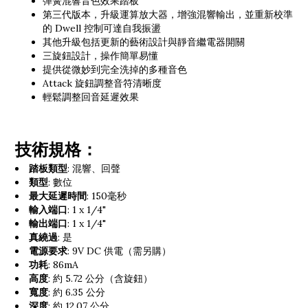
彈簧混響音色效果踏板
第三代版本，升級運算放大器，增強混響輸出，並重新校準
的 Dwell 控制可達自我振盪
其他升級包括更新的藝術設計與靜音繼電器開關
三旋鈕設計，操作簡單易懂
提供從微妙到完全洗掉的多種音色
Attack 旋鈕調整音符清晰度
輕鬆調整回音延遲效果
技術規格：
踏板類型
: 混響、回聲
類型
: 數位
最大延遲時間
: 150毫秒
輸入端口
: 1 x 1/4"
輸出端口
: 1 x 1/4"
真繞過
: 是
電源要求
: 9V DC 供電（需另購）
功耗
: 86mA
高度
: 約 5.72 公分（含旋鈕）
寬度
: 約 6.35 公分
深度
: 約 12.07 公分