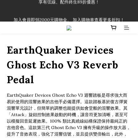
「一生弦命！」單筆購買弦線、配件滿$999（不含運費），即可
加入會員即領2000元購物金。 加入購物車查看更多折扣！
享有弦線、配件終生89折優惠！
「一生弦命！」單筆購買弦線、配件滿$999（不含運費），即可
享有弦線、配件終生89折優惠！
EarthQuaker Devices
Ghost Echo V3 Reverb
Pedal
EarthQuaker Devices Ghost Echo V3 迴響踏板是尋求強大而
易於使用的混響效果的吉他手必備選擇。這款踏板基於復古彈簧
混響單元設計，但簡單的調整也能提供如會堂般的混響效果。其
「Attack」旋鈕控制效果啟動的時機，讓音符更加清晰，甚至可
以模擬回音延遲效果。100% 類比真繞線結構保證保持最純正的
吉他音色。這款第三代 Ghost Echo V3 擁有升級的操作放大器，
提升了音效表現，強化了混響信號，並且提供雙倍輸出，此外，