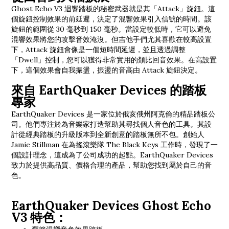
Ghost Echo V3 迴響踏板的秘密武器就是其「Attack」旋鈕。這
個旋鈕控制效果的前延遲，決定了混響效果引入信號的時間。該
旋鈕的範圍從 30 毫秒到 150 毫秒。當設定較低時，它可以避免
混響效果將您的攻擊音效淹沒。但吉他手們尤其喜歡在較高設置
下，Attack 旋鈕會像是一個短時間延遲，並且透過調整
「Dwell」控制，您可以獲得非常實用的類比回音效果。在高設置
下，這個效果會自我振盪，振盪的音高由 Attack 旋鈕決定。
來自 EarthQuaker Devices 的踏板
專家
EarthQuaker Devices 是一家位於俄亥俄州阿克倫的精品踏板公
司。他們專注於為音樂家打造幫助其尋找個人音色的工具。其設
計從經典踏板的升級版本到全新創意的踏板無所不包。創始人
Jamie Stillman 在為搖滾樂隊 The Black Keys 工作時，發現了一
個設計理念，這成為了公司成功的起點。EarthQuaker Devices
致力於提供高品質、價格合理的產品，幫助您找到屬於自己的音
色。
EarthQuaker Devices Ghost Echo
V3 特色：