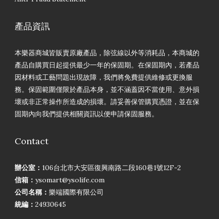
產品資訊
本樂器商城皆販賣原廠產品，除弦線以外等消耗品，本商城的
產品自購買日起提供最少一年的保固期。在保固期內，若產品
因材料或工藝問題出現故障，我們將免費提供維修或更換服
務。保固範圍僅限於產品本身，並不涵蓋因不當使用、意外損
壞或非正常操作所造成的損壞。請妥善保管購買憑證，並在保
固期內向我們提供相關資訊以便申請保固服務。
Contact
辦公室：
106台北市大安區復興南路二段160巷1號12F-2
信箱：
ysomart@ysolife.com
公司名稱：
樂端國際有限公司
統編：
24930645