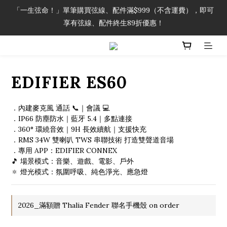
「一生弦命！」單筆購買弦線、配件滿$999（不含運費），即可
「一生弦命！」單筆購買弦線、配件滿$999（不含運費），即可
享有弦線、配件終生89折優惠！
享有弦線、配件終生89折優惠！
加入會員即領2000元購物金。 加入購物車查看更多折扣！
「一生弦命！」單筆購買弦線、配件滿$999（不含運費），即可
EDIFIER ES60
享有弦線、配件終生89折優惠！
．內建麥克風 通話 📞｜會議 💻
．IP66 防塵防水｜藍牙 5.4｜多點連接
．360° 環繞音效｜9H 長效續航｜支援快充
．RMS 34W 雙喇叭 TWS 串聯技術 打造雙聲道音場
．專用 APP：EDIFIER CONNEX
🎵 場景模式：音樂、遊戲、電影、戶外
🔅 燈光模式：氛圍呼吸、純色淨光、應急燈
2026_滿額贈 Thalia Fender 聯名手機殼 on order