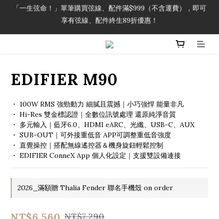
「一生弦命！」單筆購買弦線、配件滿$999（不含運費），即可
「一生弦命！」單筆購買弦線、配件滿$999（不含運費），即可
享有弦線、配件終生89折優惠！
享有弦線、配件終生89折優惠！
加入會員即領2000元購物金。 加入購物車查看更多折扣！
「一生弦命！」單筆購買弦線、配件滿$999（不含運費），即可
EDIFIER M90
享有弦線、配件終生89折優惠！
・ 100W RMS 強勁動力 細膩且震撼｜小巧強悍 能量非凡
・ Hi-Res 雙金標認證｜全數位訊號處理 還原純淨音質
・ 多元輸入｜藍牙6.0、HDMI eARC、光纖、USB-C、AUX
・ SUB-OUT｜可外接重低音 APP可調整重低音強度
・ 直覺操控｜搭配無線遙控器＆機身旋鈕輕鬆控制
・ EDIFIER ConneX App 個人化設定｜支援雙設備連接
2026_滿額贈 Thalia Fender 聯名手機殼 on order
NT$6,560
NT$7,290